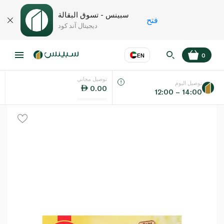
سبينس - تسوق البقالة
فتح
ديجيتال آند كود
EN
0
توصيل مجاني
عر
EN
اللغة
توصيل اليوم
0.00
12:00 – 14:00
UAE
KSA