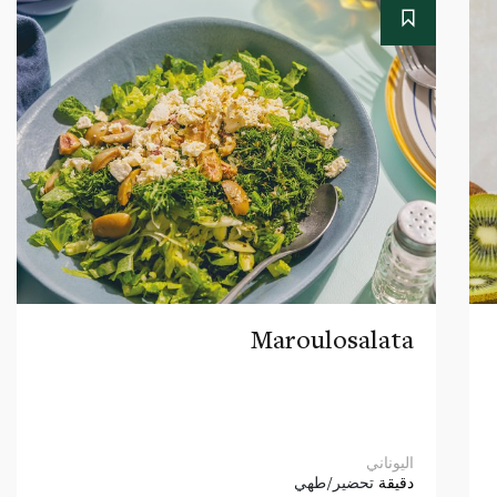
Maroulosalata
اليوناني
دقيقة
تحضير/طهي