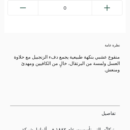
0
نظرة عامة
منقوع عشبي بنكهة طبيعية يجمع دفء الزنجبيل مع حلاوة
العسل ولمسة من البرتقال، خالٍ من الكافيين ومهدئ
ومنعش.
تفاصيل
تيكانِّه، التي تأسست عام ١٨٨٢ في ألمانيا، شركة