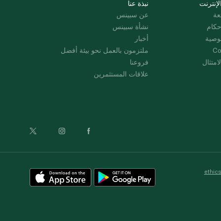
لإنترنت
نبذة عنا
عة
عن سبينس
حكام
نشأة سبينس
وصية
أخبار
Co
ملتزمون بالعمل نحو بيئة أفضل
امتثال
فروعنا
علاقات المستثمرين
ethic