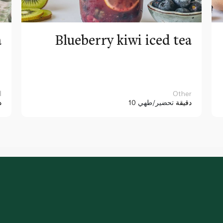
a
Blueberry kiwi iced tea
Other
ا
10 دقيقة
تحضير/طهي
د