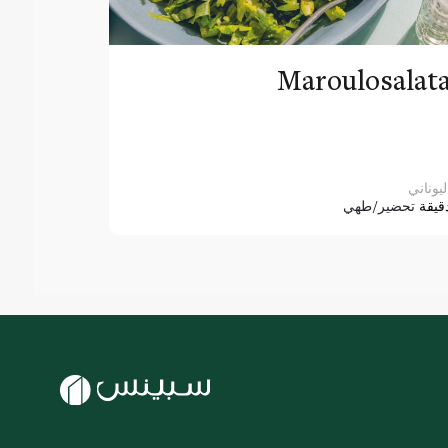
Maroulosalat
ليوناني
قيقة
تحضير/طهي