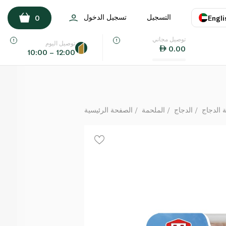
Tegel Free Range Skinless Chicken Thigh Fillet 380
التسجيل
تسجيل الدخول
0
Engli
لكل
توصيل مجاني
اللغة
E
توصيل اليوم
0.00
10:00 – 12:00
UAE
KSA
 الدجاج
الدجاج
الملحمة
الصفحة الرئيسية