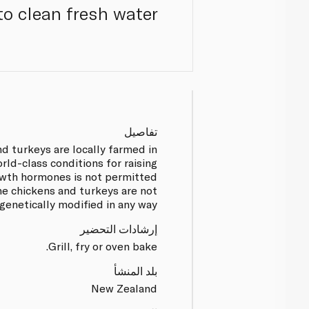
to clean fresh water.
تفاصيل
nd turkeys are locally farmed in
rld-class conditions for raising
owth hormones is not permitted
e chickens and turkeys are not
genetically modified in any way.
إرشادات التحضير
Grill, fry or oven bake.
بلد المنشأ
New Zealand