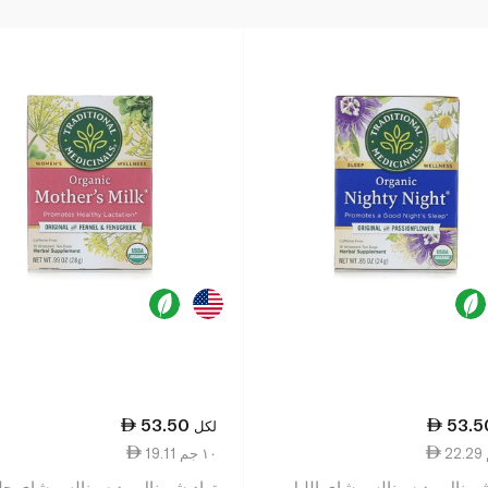
53.50
53.5
لكل
19.11 ١٠ جم
شيونال مديسينالس شاي الليل
تراديشيونال مديسينالس شاي حل