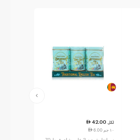
53.50
42.00
لكل
لكل
6.00 ١٠ جم
19.11 ١٠ جم
يب
نيو إنغليش تيز 3 علب شاي فرط 70
تراديشيونال 