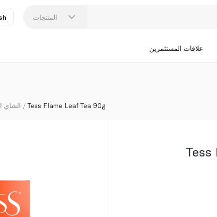
المنتجات
sh
عر
N
علاقات المستثمرين
Tess Flame Leaf Tea 90g
الشاي ال
Tess 