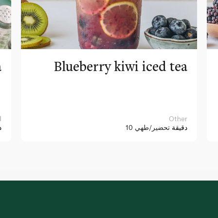
a
Blueberry kiwi iced tea
Other
ا
10 دقيقة
تحضير/طهي
د