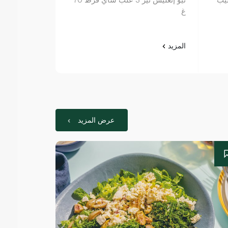
غ
بالنعناع 16 كيس28 غرام
المزيد
المزيد
عرض المزيد