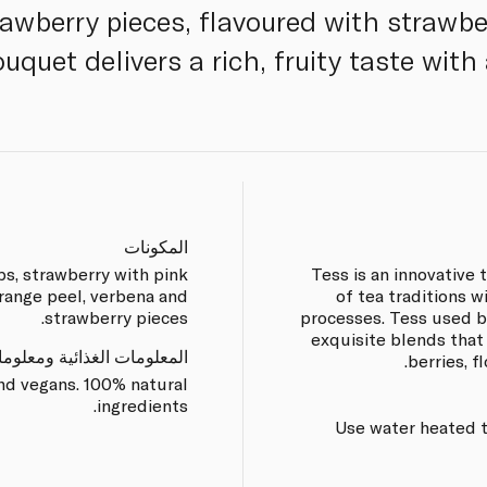
awberry pieces, flavoured with strawbe
uquet delivers a rich, fruity taste with 
المكونات
ps, strawberry with pink
Tess is an innovative
orange peel, verbena and
of tea traditions w
strawberry pieces.
processes. Tess used b
exquisite blends that
المعلومات الغذائية ومعلوم
berries, f
and vegans. 100% natural
ingredients.
Use water heated 