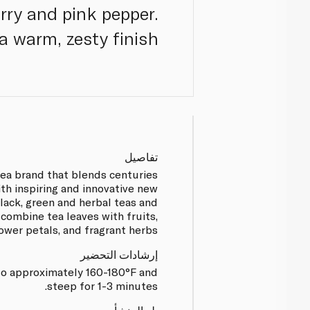
rry and pink pepper.
a warm, zesty finish.
تفاصيل
 tea brand that blends centuries
ith inspiring and innovative new
lack, green and herbal teas and
 combine tea leaves with fruits,
lower petals, and fragrant herbs.
إرشادات التحضير
to approximately 160-180°F and
steep for 1-3 minutes.