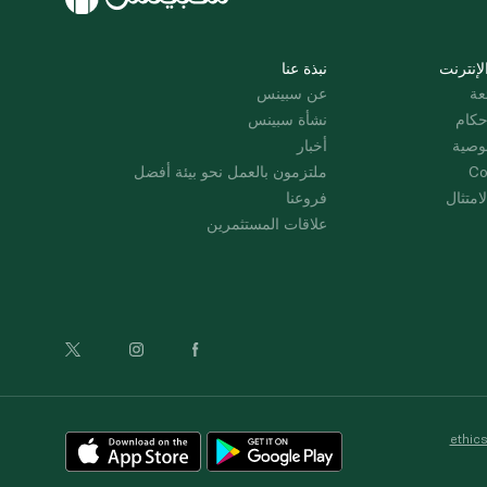
لإنترنت
نبذة عنا
عة
عن سبينس
حكام
نشأة سبينس
وصية
أخبار
Co
ملتزمون بالعمل نحو بيئة أفضل
امتثال
فروعنا
علاقات المستثمرين
ethic