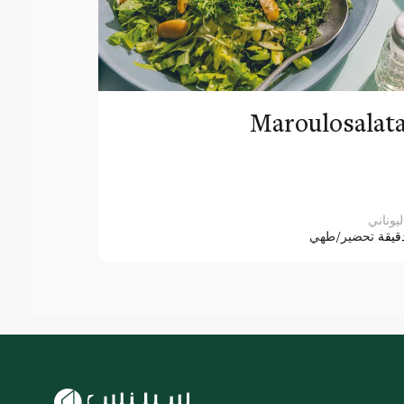
Maroulosalat
ليوناني
قيقة
تحضير/طهي