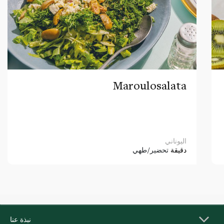
Maroulosalata
اليوناني
دقيقة
تحضير/طهي
نبذة عنا