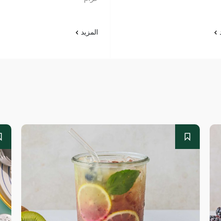
د
المزيد