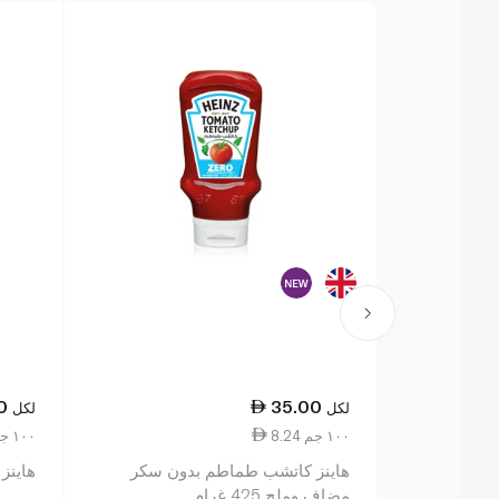
0
35.00
لكل
لكل
8.24 ١٠٠ جم
3.79 ١٠٠ جم
هاينز كاتشب طماطم بدون سكر
هاينز ك
مضاف وملح 425 غرام