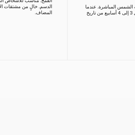
القمح. مناسب للأشخاص النبا
الدسم. خالٍ من مشتقات الأل
ة الشمس المباشرة. عندما
المضاف.
يُفتح، يُحفظ في البراد ويُستهلك خلال 3 إلى 4 أسابيع من تاريخ