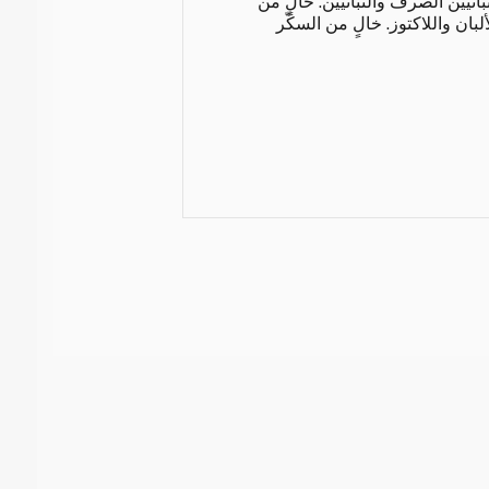
تيين الصرف والنباتيين. خالٍ من
بان واللاكتوز. خالٍ من السكّر