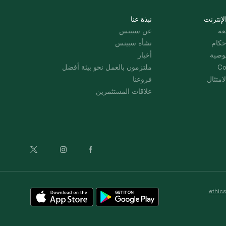
لإنترنت
نبذة عنا
عة
عن سبينس
حكام
نشأة سبينس
وصية
أخبار
Co
ملتزمون بالعمل نحو بيئة أفضل
امتثال
فروعنا
علاقات المستثمرين
ethic