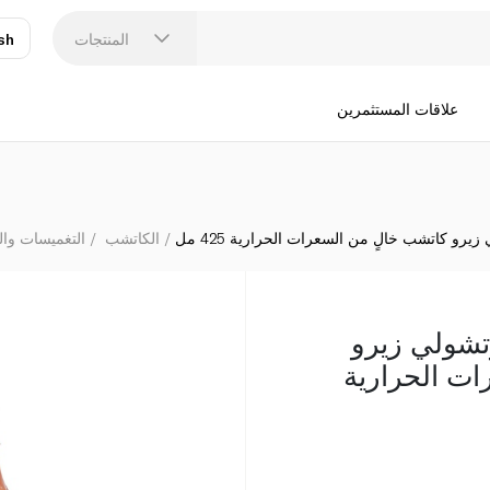
ذا سكيني فوود كو ف
المنتجات
sh
عر
N
علاقات المستثمرين
رو كاتشب خالٍ من السعرات الحرارية 425 مل
الكاتشب
التغميسات وا
تشولي زيرو
ات الحرارية