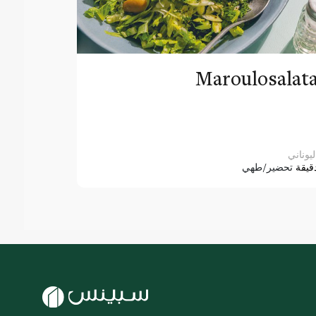
Maroulosalat
ليوناني
قيقة
تحضير/طهي