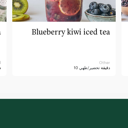
a
Blueberry kiwi iced tea
Other
ا
10 دقيقة
تحضير/طهي
د