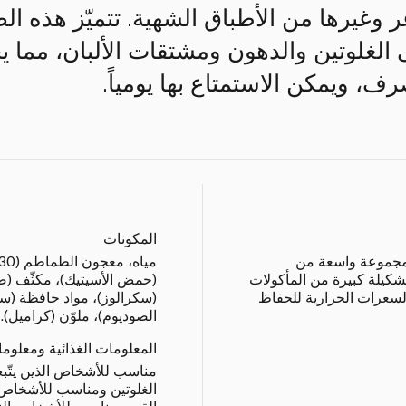
غر وغيرها من الأطباق الشهية. تتميّز هذه ا
 الغلوتين والدهون ومشتقات الألبان، مما ي
ف، ويمكن الاستمتاع بها يومياً.
المكونات
 مجموعة واسعة من
شكيلة كبيرة من المأكولات
(حمض الأسيتيك)، مكثّف (صمغ
لسعرات الحرارية للحفاظ
(سكرالوز)، مواد حافظة (سو
الصوديوم)، ملوّن (كراميل).
المعلومات الغذائية ومعلوم
مناسب للأشخاص الذين يتّبعو
الغلوتين ومناسب للأشخاص