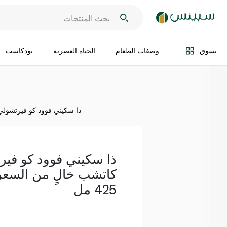
اضف الى السلة
تسوق
وصفات الطعام
الحياة العصرية
بودكاست
ذا سكيني فوود كو فيرتشولي زي
ذا سكيني فوود كو فير
كاتشب خالٍ من السعر
425 مل