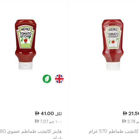
41.00
21.5
لكل
7.07 ١٠٠ جم
اتشب طماطم 570 غرام
هاينز كاتشب طماطم 
غرام