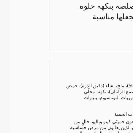
لصلصة بنكهة حلوة
جعلها مناسبة
مياه، معجون الطماطم (30%)، ملح، نشاء (دقيق الذرة)، حمض
 الزانثان)، نكهة، محلّي
ربات البوتاسيوم، بنزوات
ات الحمية
ن حميتَي كيتو وباليو. خالٍ من
 الذين يعانون من مرض حساسية