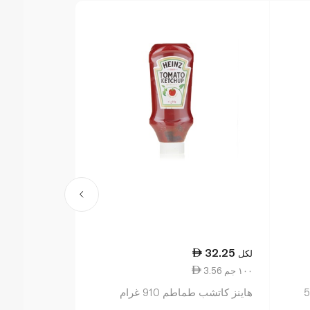
23.25
32.25
لكل
لكل
3.56 ١٠٠ جم
5.81 ١٠٠ جم
عضوي 580
هاينز كاتشب طماطم 910 غرام
وملح أقل