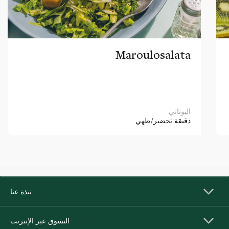
Maroulosalata
اليوناني
دقيقة
تحضير/طهي
نبذة عنا
التسوق عبر الإنترنت