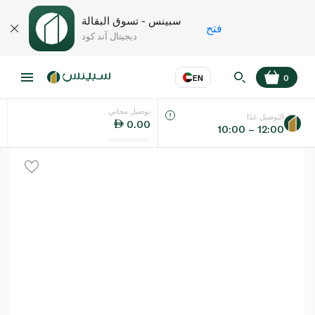
سبينس - تسوق البقالة
فتح
ديجيتال آند كود
EN
0
توصيل مجاني
عر
EN
اللغة
التوصيل غدًا
0.00
10:00 – 12:00
UAE
KSA