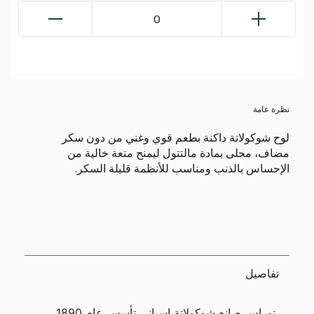
0
نظرة عامة
لوح شوكولاتة داكنة بطعم قوي وغني من دون سكر
مضاف، محلى بمادة مالتتول ليمنح متعة خالية من
الإحساس بالذنب ومناسب للأنظمة قليلة السكر.
تفاصيل
توراس صانع شوكولاتة إسباني تأسس عام 1890،