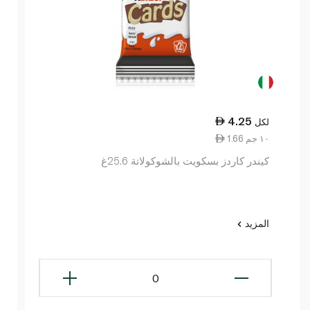
4.25
لكل
1.66 ١٠ جم
كيندر كاردز بسكويت بالشوكولاتة 25.6غ
المزيد
0