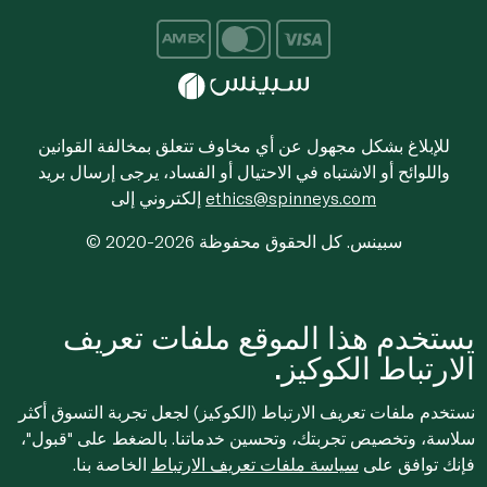
للإبلاغ بشكل مجهول عن أي مخاوف تتعلق بمخالفة القوانين
واللوائح أو الاشتباه في الاحتيال أو الفساد، يرجى إرسال بريد
ethics@spinneys.com
إلكتروني إلى
© 2020-2026 سبينس. كل الحقوق محفوظة
يستخدم هذا الموقع ملفات تعريف
الارتباط الكوكيز.
نستخدم ملفات تعريف الارتباط (الكوكيز) لجعل تجربة التسوق أكثر
سلاسة، وتخصيص تجربتك، وتحسين خدماتنا. بالضغط على "قبول"،
فإنك توافق على
سياسة ملفات تعريف الارتباط
الخاصة بنا.