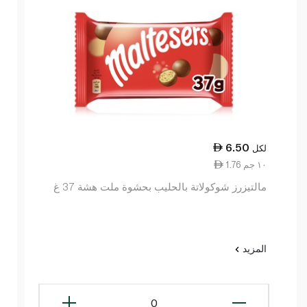
6.50
لكل
1.76 ١٠ جم
مالتيزرز شوكولاتة بالحليب بحشوة ملت هشة 37 غ
المزيد
0