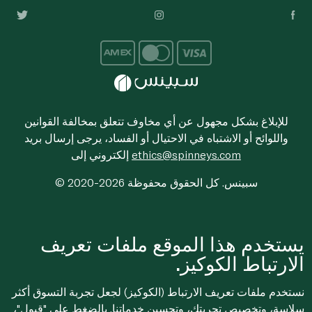
للإبلاغ بشكل مجهول عن أي مخاوف تتعلق بمخالفة القوانين
واللوائح أو الاشتباه في الاحتيال أو الفساد، يرجى إرسال بريد
ethics@spinneys.com
إلكتروني إلى
© 2020-2026 سبينس. كل الحقوق محفوظة
يستخدم هذا الموقع ملفات تعريف
الارتباط الكوكيز.
نستخدم ملفات تعريف الارتباط (الكوكيز) لجعل تجربة التسوق أكثر
سلاسة، وتخصيص تجربتك، وتحسين خدماتنا. بالضغط على "قبول"،