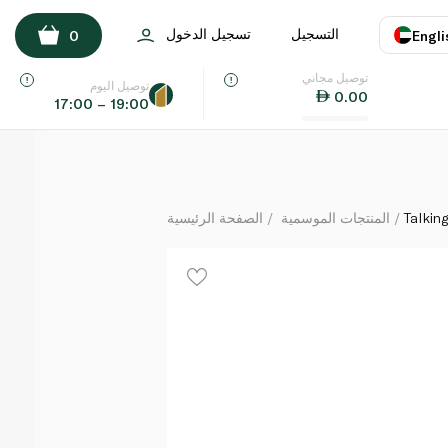
Talking Tables Pastel Rainbow Bunnies x 5
التسجيل
تسجيل الدخول
0
Engli
لكل
توصيل مجاني
اللغة
E
توصيل اليوم
0.00
17:00 – 19:00
UAE
KSA
Talkin
المنتجات الموسمية
الصفحة الرئيسية