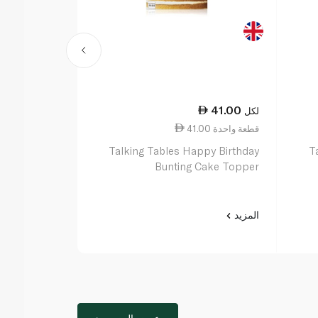
48.50
41.00
لكل
لكل
41.00 قطعة واحدة
48.50 قطعة واحدة
omisable Age
Talking Tables Happy Birthday
T
hday Garland
Bunting Cake Topper
المزيد
المزيد