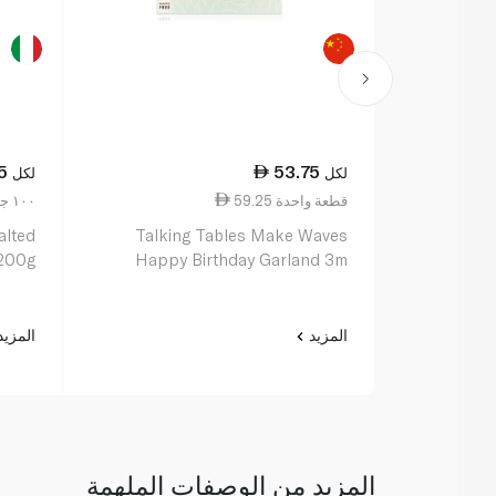
5
53.75
لكل
لكل
59.25 قطعة واحدة
22.38 ١٠٠ جم
alted
Talking Tables Make Waves
 200g
Happy Birthday Garland 3m
المزيد
المزي
المزيد من الوصفات الملهمة