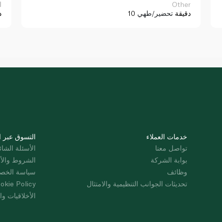
Other
ا
10 دقيقة
تحضير/طهي
د
خدمات العملاء
التسوق عبر ا
تواصل معنا
الأسئلة الشائ
بوابة الشركة
الشروط والأ
وظائف
سياسة الخص
تحديثات الجوانب التنظيمية والامتثال
okie Policy
الأخلاقيات وال