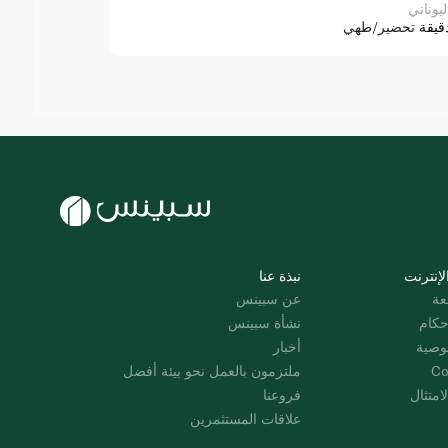
ليوناني
قيقة
تحضير/طهي
لإنترنت
نبذة عنا
عة
عن سبينس
حكام
نشأة سبينس
وصية
أخبار
Co
ملتزمون بالعمل نحو بيئة أفضل
امتثال
فروعنا
علاقات المستثمرين