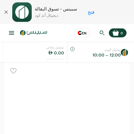
سبينس - تسوق البقالة
فتح
ديجيتال آند كود
EN
0
توصيل مجاني
عر
EN
اللغة
توصيل اليوم
0.00
10:00 – 12:00
UAE
KSA