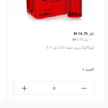
14.75
لكل
0.74 ١٠٠ مل
كوكاكولا زيرو عبوة 330 مل × 6
المزيد
0