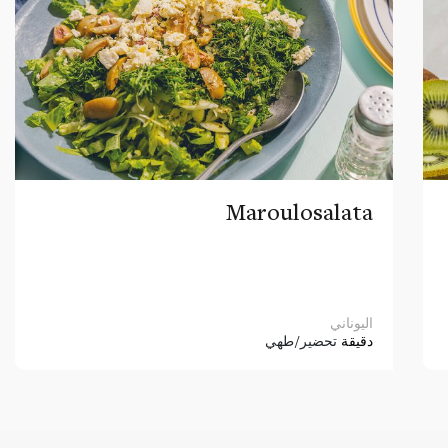
Maroulosalata
اليوناني
دقيقة
تحضير/طهي