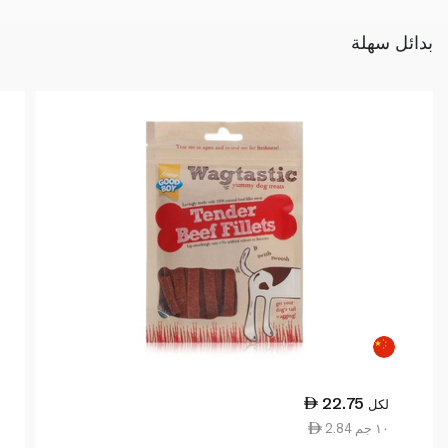
بدائل سهلة
22.75
لكل
2.84 ١٠ جم