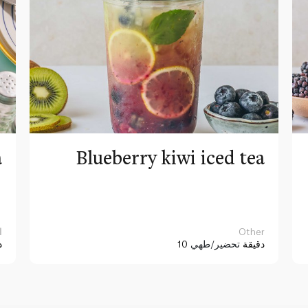
a
Blueberry kiwi iced tea
Other
ا
10 دقيقة
تحضير/طهي
د