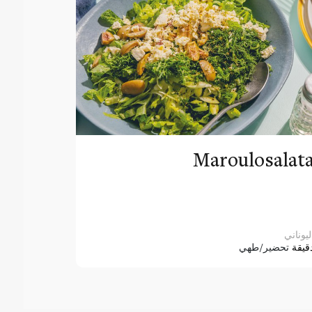
Maroulosalat
ليوناني
قيقة
تحضير/طهي