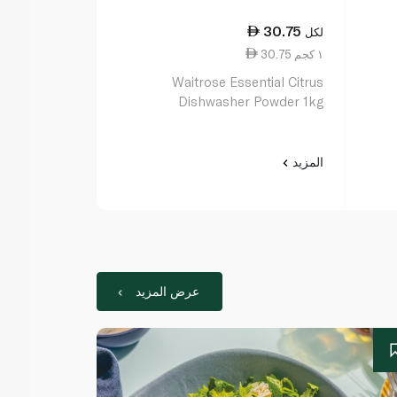
70.00
30.75
لكل
لكل
30.75 ١ كجم
3.50 قطعة واحدة
Waitrose Essential Citrus
Dishwasher Powder 1kg
بلاس 20 قرصاً
المزيد
المزيد
عرض المزيد