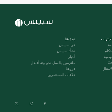
لإنترنت
نبذة عنا
عة
عن سبينس
حكام
نشأة سبينس
وصية
أخبار
Co
ملتزمون بالعمل نحو بيئة أفضل
امتثال
فروعنا
علاقات المستثمرين