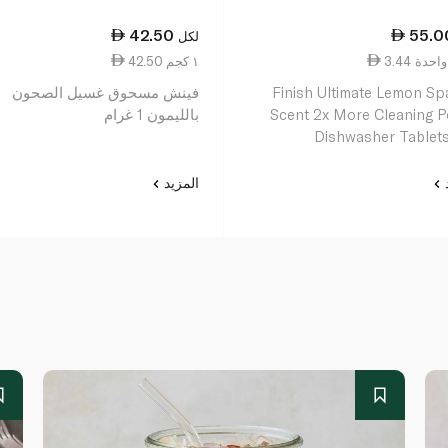
42.50
55.0
لكل
ة واحدة
42.50 ١ كجم
Finish Ultimate Lemon Sp
فينش مسحوق غسيل الصحون
Scent 2x More Cleaning 
بالليمون 1 غرام
Dishwasher Tablets
د
المزيد