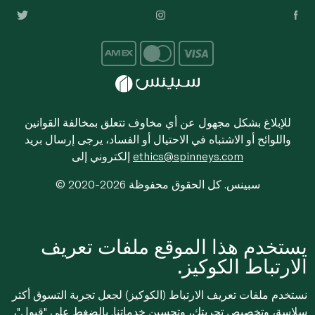
للإبلاغ بشكل مجهول عن أي مخاوف تتعلق بمخالفة القوانين
واللوائح أو الاشتباه في الاحتيال أو الفساد، يرجى إرسال بريد
ethics@spinneys.com
إلكتروني إلى
© 2020-2026 سبينس. كل الحقوق محفوظة
يستخدم هذا الموقع ملفات تعريف
الارتباط الكوكيز.
نستخدم ملفات تعريف الارتباط (الكوكيز) لجعل تجربة التسوق أكثر
سلاسة، وتخصيص تجربتك، وتحسين خدماتنا. بالضغط على "قبول"،