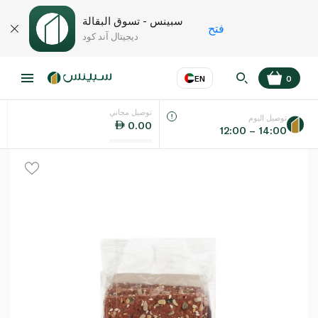
سبينس - تسوق البقالة
فتح
ديجيتال آند كود
EN
0
توصيل مجاني
عر
EN
اللغة
توصيل اليوم
0.00
12:00 – 14:00
UAE
KSA