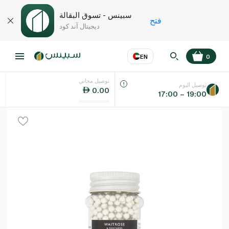
سبينس - تسوق البقالة
فتح
ديجيتال آند كود
EN
0
توصيل مجاني
عر
EN
اللغة
توصيل اليوم
0.00
17:00 – 19:00
UAE
KSA