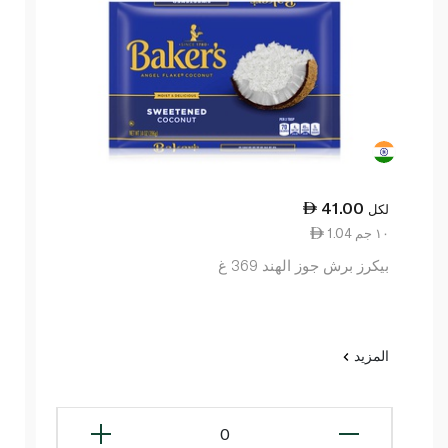
41.00
لكل
1.04 ١٠ جم
بيكرز برش جوز الهند 369 غ
المزيد
0