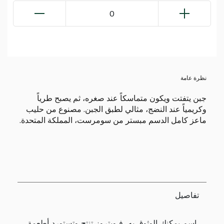
0
نظرة عامة
جبن يتفتت ويكون متماسكاً عند صغره، ثم يصبح طرياً
وكريمياً عند النضج، مثالي لطبق الجبن. مصنوع من حليب
ماعز كامل الدسم مبستر من سومرست، المملكة المتحدة.
تفاصيل
اسم يمكنك الوثوق به، فـويتروز تنتج وتستورد أطعمة