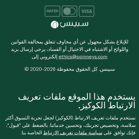
للإبلاغ بشكل مجهول عن أي مخاوف تتعلق بمخالفة القوانين
واللوائح أو الاشتباه في الاحتيال أو الفساد، يرجى إرسال بريد
ethics@spinneys.com
إلكتروني إلى
© 2020-2026 سبينس. كل الحقوق محفوظة
يستخدم هذا الموقع ملفات تعريف
الارتباط الكوكيز.
نستخدم ملفات تعريف الارتباط (الكوكيز) لجعل تجربة التسوق أكثر
سلاسة، وتخصيص تجربتك، وتحسين خدماتنا. بالضغط على "قبول"،
فإنك توافق على
سياسة ملفات تعريف الارتباط
الخاصة بنا.