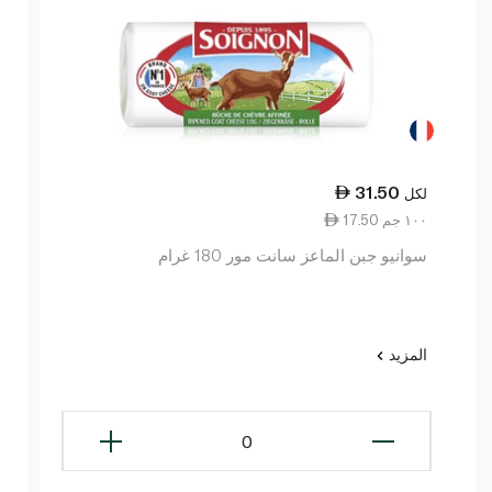
31.50
لكل
17.50 ١٠٠ جم
سوانيو جبن الماعز سانت مور 180 غرام
المزيد
0