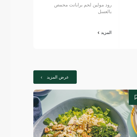
رود مولين لحم برابانت محمص
رود مولين لح
بالعسل
مدخن
المزيد
المزيد
عرض المزيد