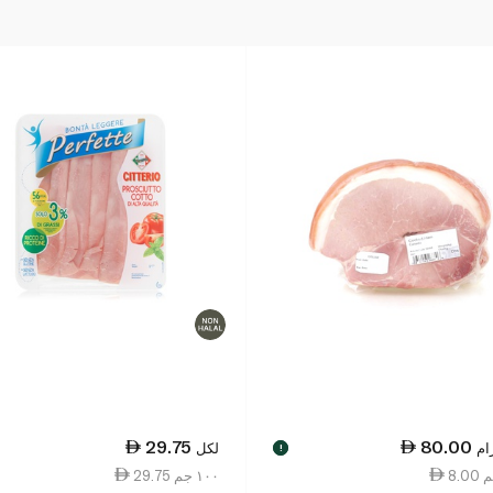
29.75
80.00
ام
لكل
!
29.75 ١٠٠ جم