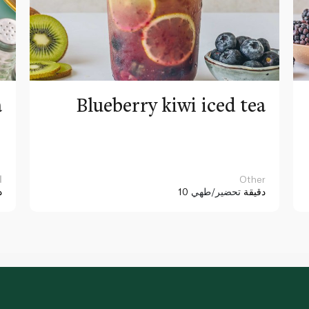
a
Blueberry kiwi iced tea
Other
ا
10 دقيقة
تحضير/طهي
د