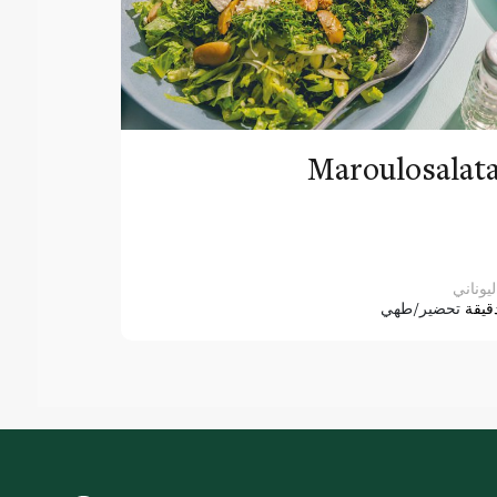
Maroulosalat
ليوناني
قيقة
تحضير/طهي