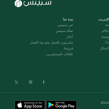
لإنترنت
نبذة عنا
عة
عن سبينس
حكام
نشأة سبينس
وصية
أخبار
Co
ملتزمون بالعمل نحو بيئة أفضل
امتثال
فروعنا
علاقات المستثمرين
ethic