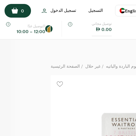
Waitrose Essential Roast Ham 7 Slices 80g
التسجيل
تسجيل الدخول
0
Engli
لكل
توصيل مجاني
اللغة
E
التوصيل غدًا
0.00
10:00 – 12:00
UAE
KSA
م الباردة والباتيه
غير حلال
الصفحة الرئيسية