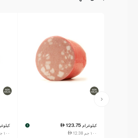
123.75
كيلوغرام
كيلوغر
!
12.38 ١٠٠ جم
8.00 ١٠٠ جم