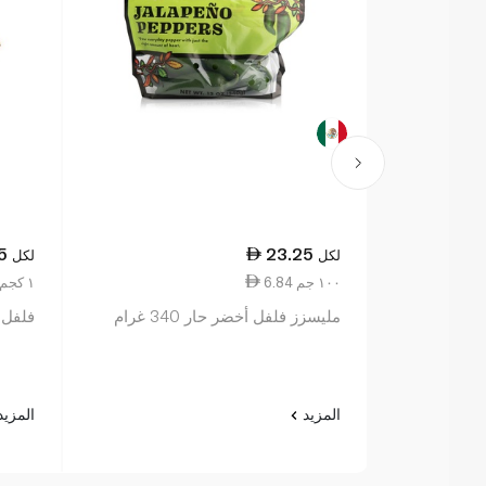
5
23.25
لكل
لكل
6.84 ١٠٠ جم
91.00 ١ كجم
مليسزز فلفل أخضر حار 340 غرام
فلفل صغير
المزيد
المزي