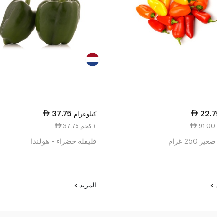
37.75
22.7
كيلوغرام
37.75 ١ كجم
 250 غرام
فليفلة خضراء - هولندا
د
المزيد