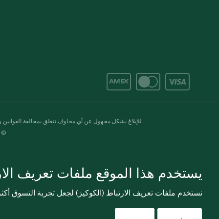
للإبلاغ بشكل مجهول عن أي مخاوف تتعلق بمخالفة القوانين وال
© 2020-2026 سبينس. كل الحقوق محفو
يستخدم هذا الموقع ملفات تعريف الارت
نستخدم ملفات تعريف الارتباط (الكوكيز) لجعل تجربة التسوق أك