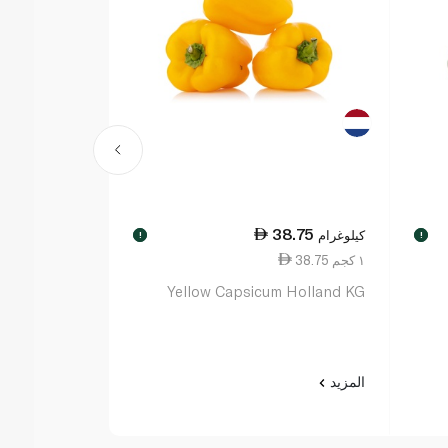
38.75
كيلوغرام
!
!
38.75 ١ كجم
Yellow Capsicum Holland KG
المزيد