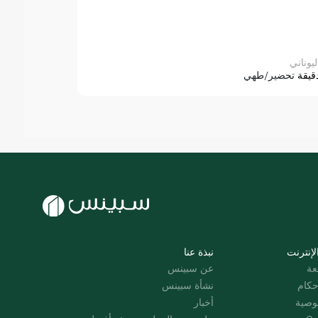
ليوناني
قيقة
تحضير/طهي
لإنترنت
نبذة عنا
عة
عن سبينس
حكام
نشأة سبينس
وصية
أخبار