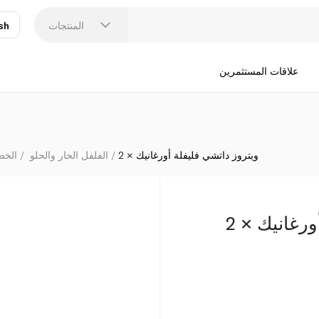
المنتجات
sh
عر
N
علاقات المستثمرين
ويتروز داتشي فليفلة أورغانيك × 2
الفلفل الحار والحلو
الخض
رغانيك × 2