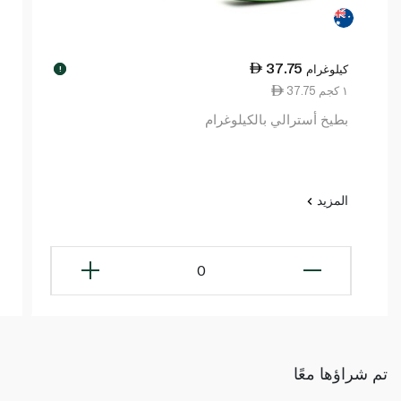
37.75
كيلوغرام
!
37.75 ١ كجم
بطيخ أسترالي بالكيلوغرام
المزيد
0
تم شراؤها معًا