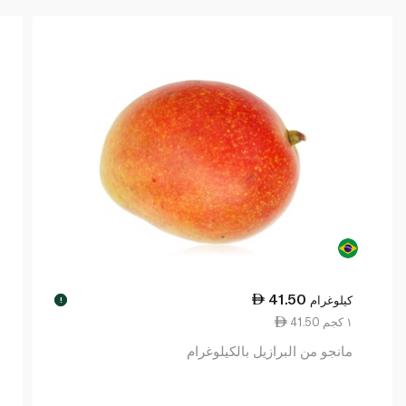
41.50
كيلوغرام
!
41.50 ١ كجم
مانجو من البرازيل بالكيلوغرام