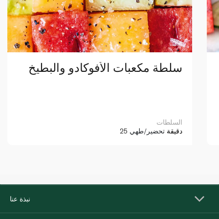
سلطة مكعبات الأفوكادو والبطيخ
السلطات
25 دقيقة
تحضير/طهي
نبذة عنا