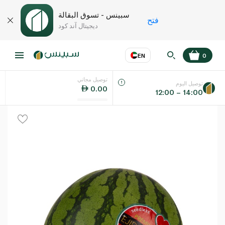
سبينس - تسوق البقالة
فتح
ديجيتال آند كود
EN
0
توصيل مجاني
عر
EN
اللغة
توصيل اليوم
0.00
12:00 – 14:00
UAE
KSA