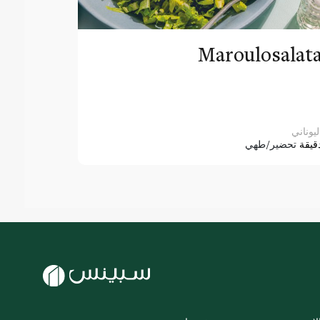
Maroulosalat
ليوناني
قيقة
تحضير/طهي