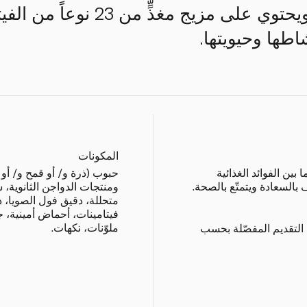
سنة واحدة وما فوق، ويحتوي على مزيج
طها وحيويتها.
المكونات
ن الفوائد الغذائية
حبوب (ذرة و/ أو قمح و/ أو 
 بالسعادة ويتمتّع بالصحة.
ومنتجات الدواجن الثانوية، 
متحللة، دقيق فول الصويا، د
فيتامينات، أحماض أمينية، ج
ملوّنات، نكهات.
التقديم المفصّلة بحسب