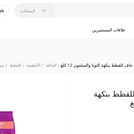
المنتجات
sh
عر
N
علاقات المستثمرين
للقطط بنكهة التونا والسلمون 1.2 كلغ
الجافة
الأطعمة
القطط
منت
قطط بنكهة