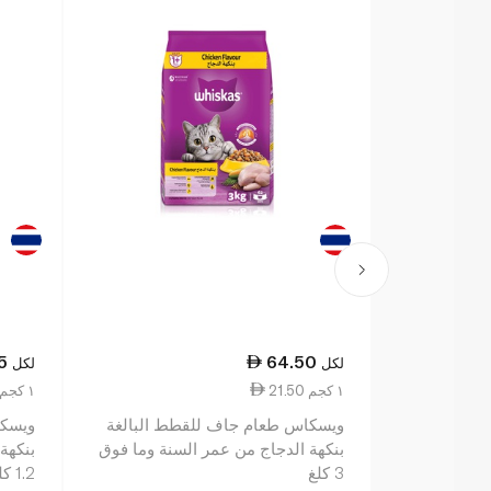
5
64.50
لكل
لكل
21.50 ١ كجم
23.54 ١ كجم
ويسكاس طعام جاف للقطط البالغة
ويسكا
بنكهة الدجاج من عمر السنة وما فوق
بنكهة
3 كلغ
1.2 كلغ