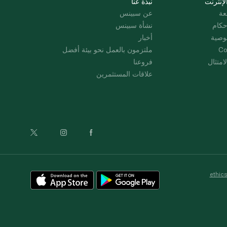
لإنترنت
نبذة عنا
عة
عن سبينس
حكام
نشأة سبينس
وصية
أخبار
Co
ملتزمون بالعمل نحو بيئة أفضل
امتثال
فروعنا
علاقات المستثمرين
ethic