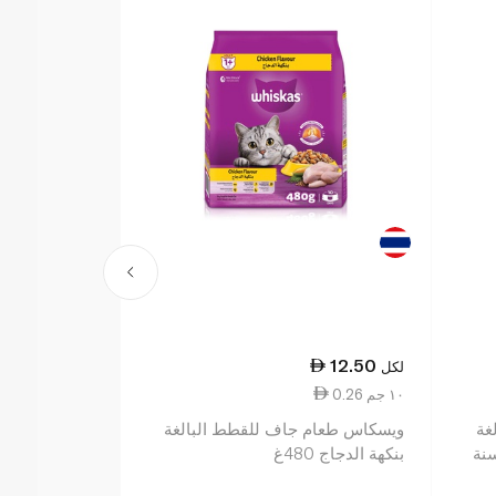
64.50
12.50
لكل
لكل
0.26 ١٠ جم
21.50 ١ كجم
غة
ويسكاس طعام جاف للقطط البالغة
ويسكاس طعام 
نة
بنكهة الدجاج 480غ
مع غورميه بال
سنة وما فوق