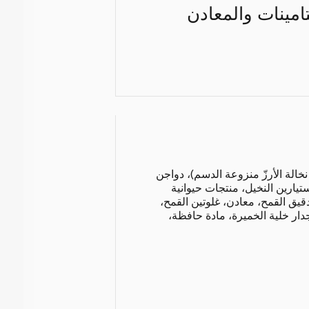
 مغذٍّ من 23 نوعاً من الفيتامينات والمعادن
نخالة الأرزّ منزوعة الدسم)، دواجن
ستيارين النخيل، منتجات حيوانية
قيق القمح، معادن، غلوتين القمح،
دار خلية الخميرة، مادة حافظة،