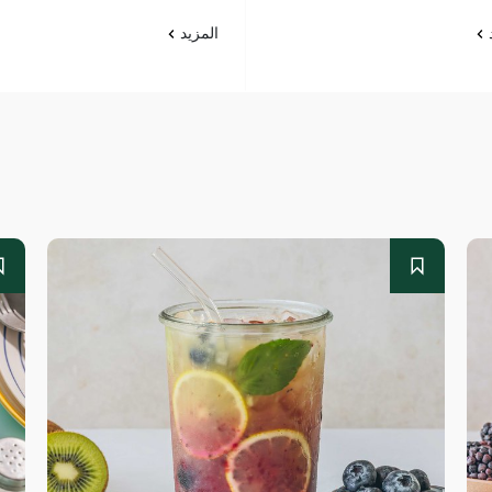
د
المزيد