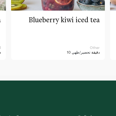
a
Blueberry kiwi iced tea
Other
ا
10 دقيقة
تحضير/طهي
د