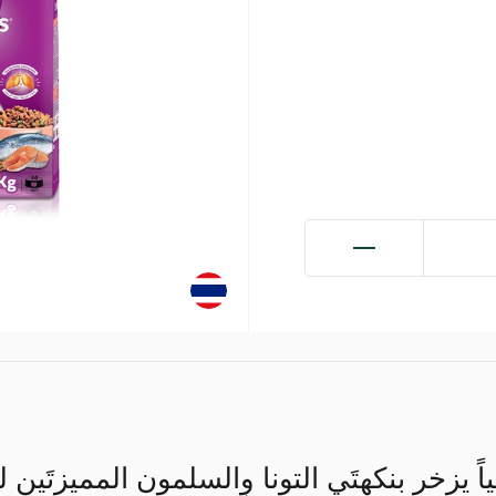
اً يزخر بنكهتَي التونا والسلمون المميزتَين 