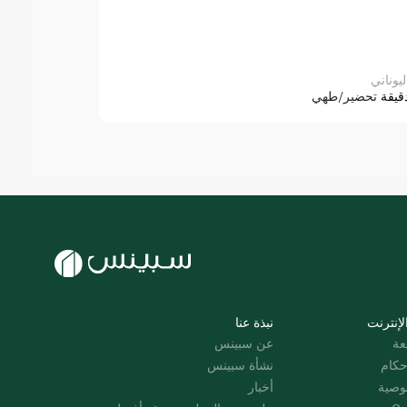
ليوناني
قيقة
تحضير/طهي
لإنترنت
نبذة عنا
عة
عن سبينس
حكام
نشأة سبينس
وصية
أخبار