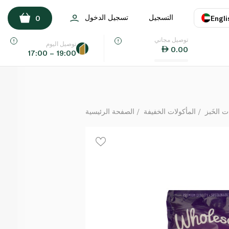
Wholesome Organic Golden Sugar Cane 907g
التسجيل
تسجيل الدخول
0
Engli
لكل
توصيل مجاني
اللغة
E
توصيل اليوم
0.00
17:00 – 19:00
UAE
KSA
ت الخَبز
المأكولات الخفيفة
الصفحة الرئيسية