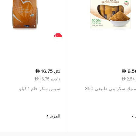
16.75
8.5
لكل
16.75 ١ كجم
ماجيستيك سكر بني طبيعي 350
سيس سكر خام 1 كيلو
د
المزيد