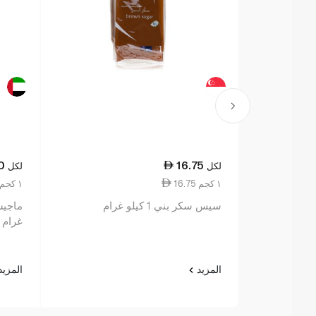
0
16.75
لكل
لكل
16.75 ١ كجم
2.54 ١ كجم
سيس سكر بني 1 كيلو غرام
غرام
المزيد
المزي