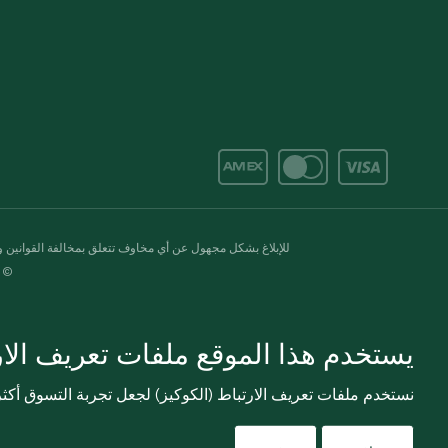
للإبلاغ بشكل مجهول عن أي مخاوف تتعلق بمخالفة القوانين وال
© 2020-2026 سبينس. كل الحقوق محفو
يستخدم هذا الموقع ملفات تعريف الارت
نستخدم ملفات تعريف الارتباط (الكوكيز) لجعل تجربة التسوق أك