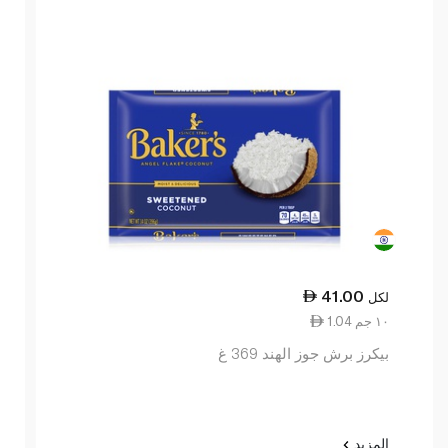
41.00
لكل
1.04 ١٠ جم
بيكرز برش جوز الهند 369 غ
المزيد