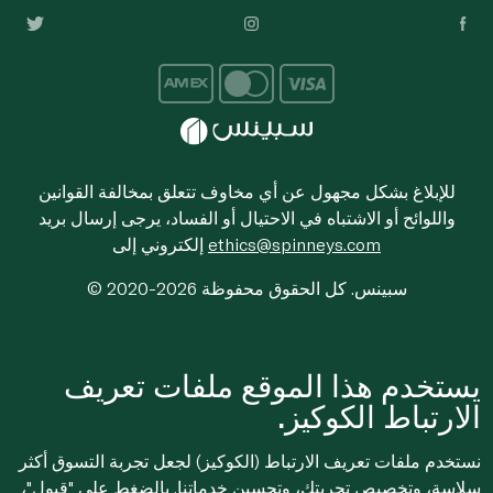
للإبلاغ بشكل مجهول عن أي مخاوف تتعلق بمخالفة القوانين
واللوائح أو الاشتباه في الاحتيال أو الفساد، يرجى إرسال بريد
ethics@spinneys.com
إلكتروني إلى
© 2020-2026 سبينس. كل الحقوق محفوظة
يستخدم هذا الموقع ملفات تعريف
الارتباط الكوكيز.
نستخدم ملفات تعريف الارتباط (الكوكيز) لجعل تجربة التسوق أكثر
سلاسة، وتخصيص تجربتك، وتحسين خدماتنا. بالضغط على "قبول"،