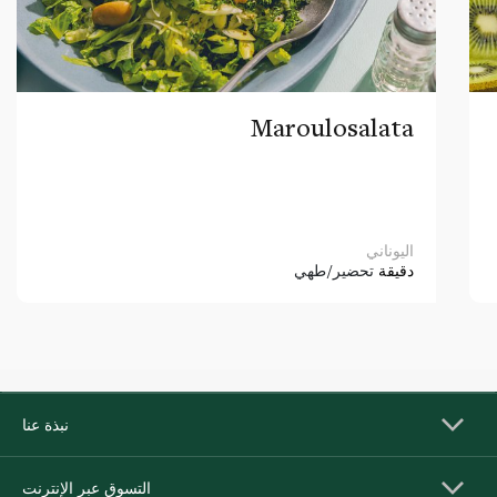
Maroulosalata
اليوناني
دقيقة
تحضير/طهي
نبذة عنا
التسوق عبر الإنترنت