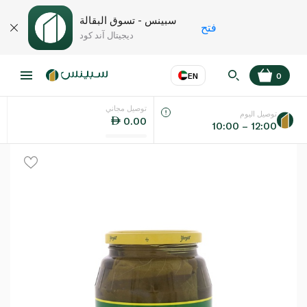
سبينس - تسوق البقالة
فتح
ديجيتال آند كود
EN
0
توصيل مجاني
عر
EN
اللغة
توصيل اليوم
0.00
10:00 – 12:00
UAE
KSA