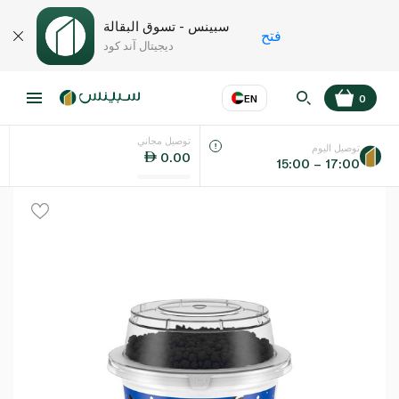
سبينس - تسوق البقالة
فتح
ديجيتال آند كود
EN
0
توصيل مجاني
عر
EN
اللغة
توصيل اليوم
0.00
15:00 – 17:00
UAE
KSA