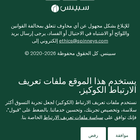
للإبلاغ بشكل مجهول عن أي مخاوف تتعلق بمخالفة القوانين
واللوائح أو الاشتباه في الاحتيال أو الفساد، يرجى إرسال بريد
ethics@spinneys.com
إلكتروني إلى
© 2020-2026 سبينس. كل الحقوق محفوظة
يستخدم هذا الموقع ملفات تعريف
الارتباط الكوكيز.
نستخدم ملفات تعريف الارتباط (الكوكيز) لجعل تجربة التسوق أكثر
سلاسة، وتخصيص تجربتك، وتحسين خدماتنا. بالضغط على "قبول"،
فإنك توافق على
سياسة ملفات تعريف الارتباط
الخاصة بنا.
موافقة
رفض