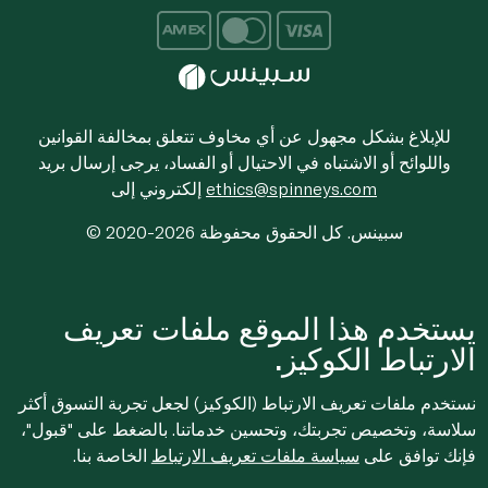
للإبلاغ بشكل مجهول عن أي مخاوف تتعلق بمخالفة القوانين
واللوائح أو الاشتباه في الاحتيال أو الفساد، يرجى إرسال بريد
ethics@spinneys.com
إلكتروني إلى
© 2020-2026 سبينس. كل الحقوق محفوظة
يستخدم هذا الموقع ملفات تعريف
الارتباط الكوكيز.
نستخدم ملفات تعريف الارتباط (الكوكيز) لجعل تجربة التسوق أكثر
سلاسة، وتخصيص تجربتك، وتحسين خدماتنا. بالضغط على "قبول"،
فإنك توافق على
سياسة ملفات تعريف الارتباط
الخاصة بنا.