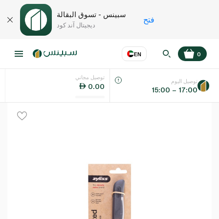
سبينس - تسوق البقالة
فتح
ديجيتال آند كود
EN
0
توصيل مجاني
عر
EN
اللغة
توصيل اليوم
0.00
15:00 – 17:00
UAE
KSA