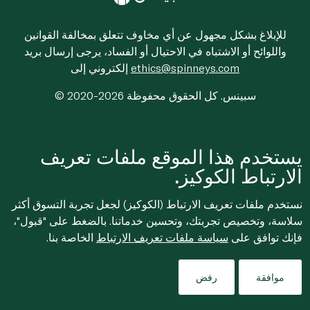
للإبلاغ بشكل مجهول عن أي مخاوف تتعلق بمخالفة القوانين
واللوائح أو الاشتباه في الاحتيال أو الفساد، يرجى إرسال بريد
ethics@spinneys.com
إلكتروني إلى
© 2020-2026 سبينس. كل الحقوق محفوظة
يستخدم هذا الموقع ملفات تعريف
الارتباط الكوكيز.
نستخدم ملفات تعريف الارتباط (الكوكيز) لجعل تجربة التسوق أكثر
سلاسة، وتخصيص تجربتك، وتحسين خدماتنا. بالضغط على "قبول"،
فإنك توافق على
سياسة ملفات تعريف الارتباط
الخاصة بنا.
موافقة
رفض