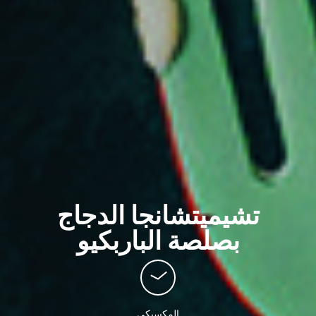
تشيميتشانجا الدجاج
بصلصة الباربكيو
المكسيكي