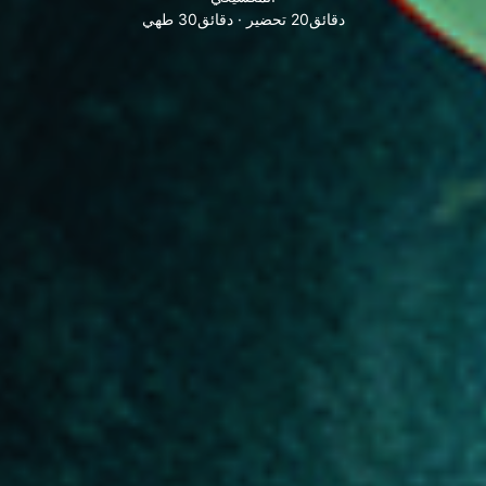
دقائق20 تحضير · دقائق30 طهي