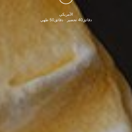
الأمريكي
دقائق40 تحضير · دقائق50 طهي