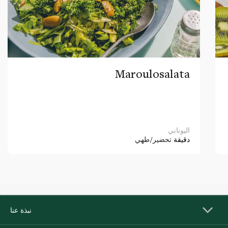
Maroulosalata
اليوناني
دقيقة
تحضير/طهي
نبذة عنا