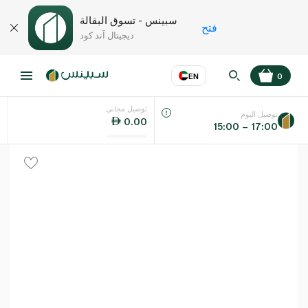
سبينس - تسوق البقالة
فتح
ديجيتال آند كود
EN
0
توصيل مجاني
عر
EN
اللغة
توصيل اليوم
0.00
15:00 – 17:00
UAE
KSA