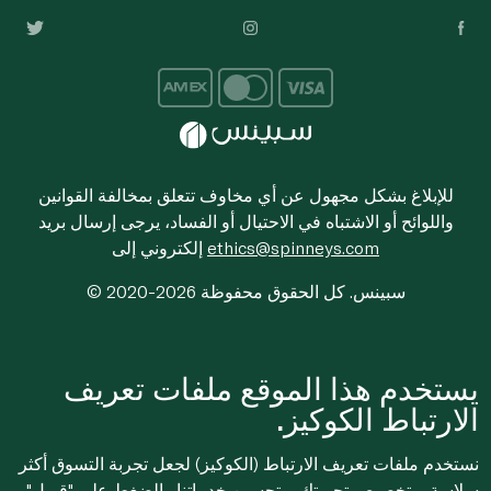
للإبلاغ بشكل مجهول عن أي مخاوف تتعلق بمخالفة القوانين
واللوائح أو الاشتباه في الاحتيال أو الفساد، يرجى إرسال بريد
ethics@spinneys.com
إلكتروني إلى
© 2020-2026 سبينس. كل الحقوق محفوظة
يستخدم هذا الموقع ملفات تعريف
الارتباط الكوكيز.
نستخدم ملفات تعريف الارتباط (الكوكيز) لجعل تجربة التسوق أكثر
سلاسة، وتخصيص تجربتك، وتحسين خدماتنا. بالضغط على "قبول"،