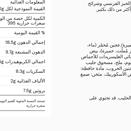
المعلومات الغذائية
والخبز الفرنسي وشرائح
القيمة النموذجية لكل 100g
كثر من ذلك بكثير.
الكمية لكل حصة من الو
سعرات حرارية 395
% القيمة اليومية
إجمالي الدهون 18.5g
رة/عجين مُخمّر (ماء،
 مُملّت، خميرة)، بيض
الدهون المشبعة 9.7g
ائي الغليسريدات للأحماض
اجمالي الكربوهيدرات 48.5g
تيلات الصوديوم، ملح، مسحوق حليب
جنين الخروب، مادة حافظة:
السكريات 8.3g
الأسكوربيك، مثخن: صمغ
الألياف الغذائية 2g
بروتين 7.5g
لحليب. قد تحتوي على
سعرة حرارية.