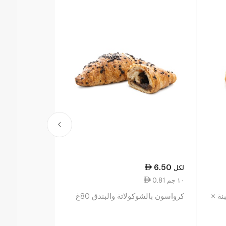
15.75
6.50
لكل
لكل
0.81 ١٠ جم
0.79 ١٠ جم
نة ×
كرواسون بالشوكولاتة والبندق 80غ
سبينس فود مي
الحبوب × 8 200غ