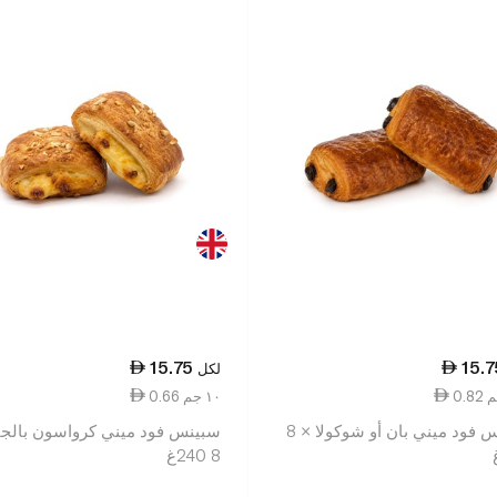
15.75
15.7
لكل
0.66 ١٠ جم
سبينس فود ميني بان أو شوكولا × 8
سبينس فود ميني كرواسون بالجب
8 240غ