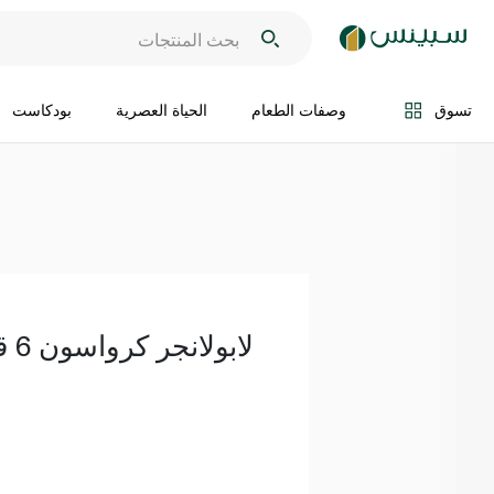
اضف الى السلة
تسوق
وصفات الطعام
الحياة العصرية
بودكاست
لابولانجر كرواسون 6 قطع 240 غرام