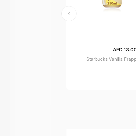
AED
13.00
AED
13.0
/ each
arbucks Frappuccino Mocha
Starbucks Vanilla Frap
250ml