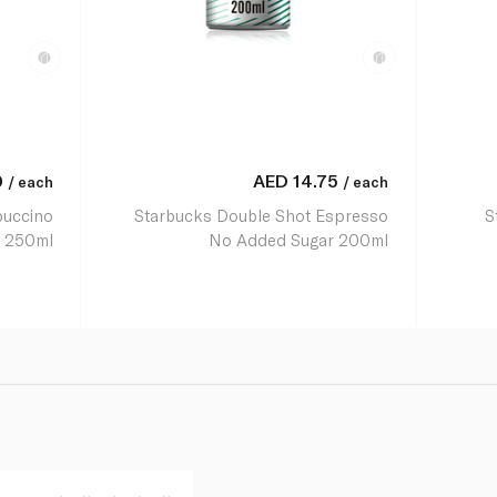
0
AED
14.75
/ each
/ each
puccino
Starbucks Double Shot Espresso
S
250ml
No Added Sugar 200ml