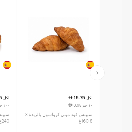
5
15.75
لكل
لكل
0.98 ١٠ جم
0.82 ١٠٠ جم
سبينس فود ميني كرواسون بالزبدة ×
8 160غ
240غ