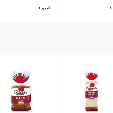
د
المزيد