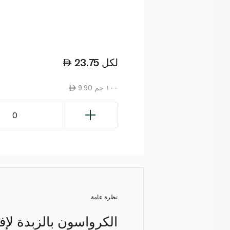
لكل
23.75
9.90 ١٠٠ جم
0
نظرة عامة
الكرواسون بالزبدة لإف