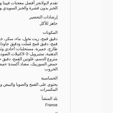
تقدم لابولانجر أفضل معجنات فيينا 
الخبز بدون قشرة والخبز السويدي وأ
إرشادات التحضير
جاهز للأكل
المكونات
دقيق قمح، زيت نخيل، ماء، سكر، خمي
قمح، دقيق قمح مُملّت ودقيق جاودار
طازج، خميرة، مستحلبات: أحادي وثن
الدهنية، ستيرويل-2-لاك
منزوع الدسم، غلوتين القمح، دقيق 
حمض السوربيك، مضاد أكسدة: حمض 
الخروب
الحساسية
يحتوي على القمح والصويا والبيض وا
المكسرات
بلد المنشأ
France