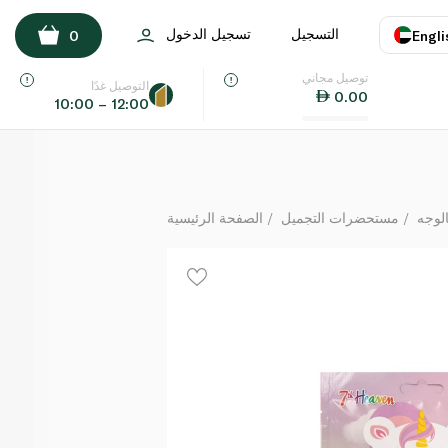
سيفينث هيفن ماسك الوجه يونيكورن بالأساي والرمّان
التسجيل
تسجيل الدخول
0
Engli
لكل
توصيل مجاني
اللغة
E
التوصيل غدًا
0.00
10:00 – 12:00
UAE
KSA
لوجه
مستحضرات التجميل
الصفحة الرئيسية