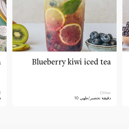
a
Blueberry kiwi iced tea
Other
ا
10 دقيقة
تحضير/طهي
د