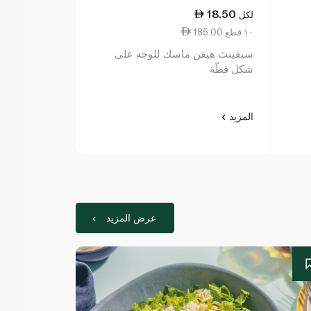
118.25
18.50
لكل
لكل
185.00 ١٠ قطع
7.88 ١٠ مل
سيفينث هيفن ماسك للوجه على
 Ground Rice
شكل قطّة
 Mask 150ml
المزيد
المزيد
عرض المزيد