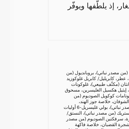
ار، إذ يلطّفها ويوفّر
 (من مصدر نباتي)، بروبانديول (من
 عطر، كابريليل/ كابريل غلوكوزيد
نثان (مكثّف طبيعي)، غلوكونات
، إيثيل هكسيل الغليسرين، مسحوق
لوتامات كوكويل الصوديوم (من
الشوفان، خلاصة جوز الهند،
كابريلات الغليسريل (من مصدر نباتي)، بولي غليسريل-6 أوليات
تريك (من مصدر نباتي)، النستق/
ة، سرفكتين الصوديوم (من مصدر
 شجرة القضبان، خلاصة فاكهة