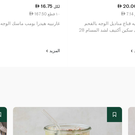
16.75
20.0
لكل
167.50 ١٠ قطع
ه قناع مناديل الوجه بالفحم
غارنييه هيدرا بومب ماسك الوجه
النقي سكين أكتيف لشد المسام 28
د
المزيد