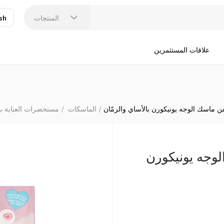
المنتجات
sh
عر
N
علاقات المستثمرين
 ماسك الوجه يونيكورن بالأساي والرمّان
الماسكات
مستحضرات العناية با
وجه يونيكورن