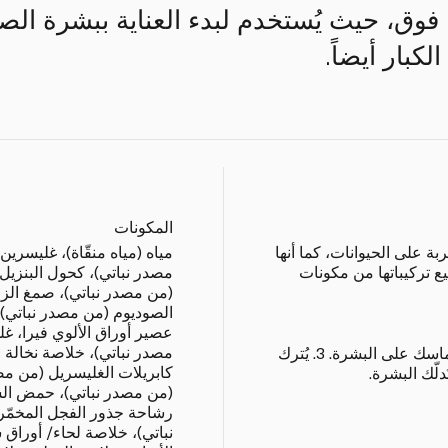
ت فما فوق، حيث يُستخدم لبدء العناية ببشرة الصغ
لكبار أيضاً.
المكونات
 على الحيوانات، كما أنها
مياه (مياه منقّاة)، غليسرين
يع تركيباتها من مكونات
مصدر نباتي)، كحول البنزيل،
(من مصدر نباتي)، صمغ الزا
الصوديوم (من مصدر نباتي)
عصير أوراق الألوي فيرا، غ
مصدر نباتي)، خلاصة نخالة 
1. تُنظّف البشرة وتُجفّف. 2. يُطبّق الماسك على البشرة. 3. يُترك
(من مصدر نباتي)، حمض الس
رشاحة جذور الفجل المخمّر
نباتي)، خلاصة لحاء/ أوراق