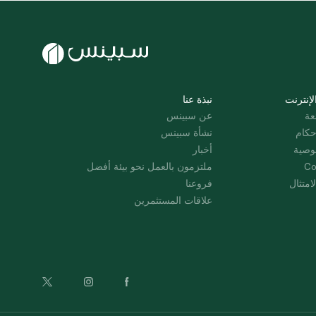
لإنترنت
نبذة عنا
عة
عن سبينس
حكام
نشأة سبينس
وصية
أخبار
Co
ملتزمون بالعمل نحو بيئة أفضل
امتثال
فروعنا
علاقات المستثمرين