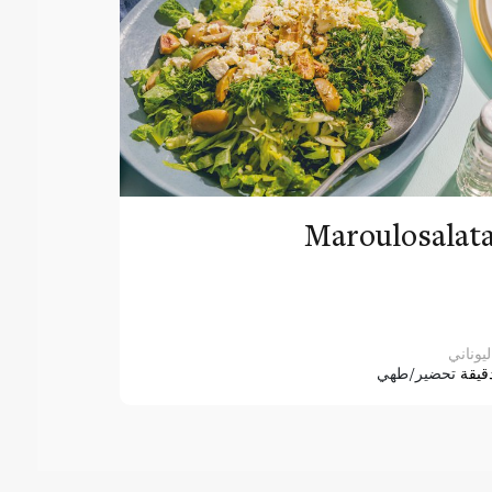
Maroulosalat
ليوناني
قيقة
تحضير/طهي