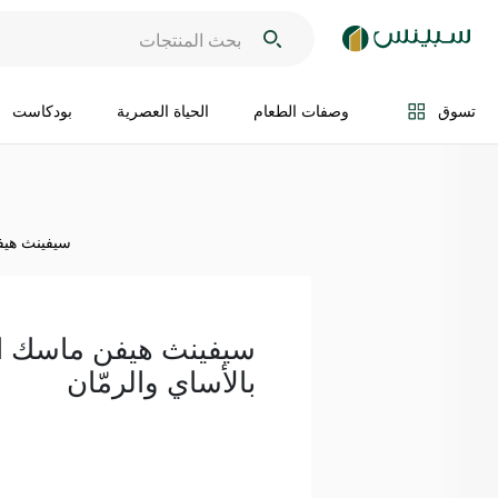
اضف الى السلة
تسوق
وصفات الطعام
الحياة العصرية
بودكاست
سيفينث هيفن
سيفينث هيفن ماسك ال
بالأساي والرمّان