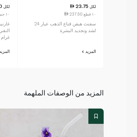
0
23.75
لكل
لكل
237.50 ١٠ قطع
7.14 ١٠ جم
سفنث هيفن قناع الذهب عيار 24
غارنيي
لشد وتجديد البشرة
غرام
المزيد
المزي
المزيد من الوصفات الملهمة