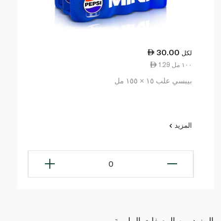
30.00
لكل
1.29 ١٠٠ مل
بيبسي علب ١٥ × ١٥٥ مل
المزيد
0
المزيد من الوصفات الملهمة