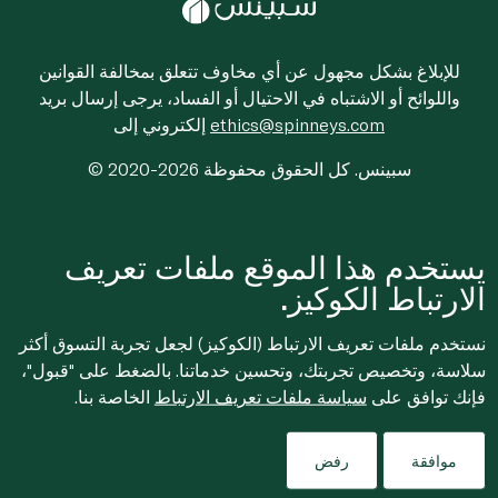
للإبلاغ بشكل مجهول عن أي مخاوف تتعلق بمخالفة القوانين
واللوائح أو الاشتباه في الاحتيال أو الفساد، يرجى إرسال بريد
ethics@spinneys.com
إلكتروني إلى
© 2020-2026 سبينس. كل الحقوق محفوظة
يستخدم هذا الموقع ملفات تعريف
الارتباط الكوكيز.
نستخدم ملفات تعريف الارتباط (الكوكيز) لجعل تجربة التسوق أكثر
سلاسة، وتخصيص تجربتك، وتحسين خدماتنا. بالضغط على "قبول"،
فإنك توافق على
سياسة ملفات تعريف الارتباط
الخاصة بنا.
موافقة
رفض