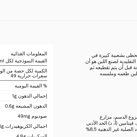
المعلومات الغذائية
حظى بشعبية كبيرة في
القيمة النموذجية لكل 100ml
لتقليدية لصنع اللبن هو أن
 الحليب على مدى 24 ساعة قبل أن يتم تقطيعه ثم
الكمية لكل حصة من الو
اللبن طعمه وملمسه
سعرات حرارية 49
% القيمة اليومية
إجمالي الدهون 1g
الدهون المشبعة 0.6g
صوديوم 49mg
زوع الدسم، مزارع
فيتامين (أ، د) الحد الأدنى
اجمالي الكربوهيدرات 4.8g
السكريات 4.8g