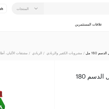
المنتجات
sh
عر
N
علاقات المستثمرين
سم 180 مل
مشروبات الكفير والزبادي
الزبادي
مشتقات الألبان، أطا
أكتيفيا لبن الطازج قليل الدسم 180