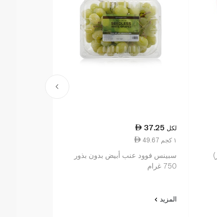
37.25
لكل
49.67 ١ كجم
)
سبينس فوود عنب أبيض بدون بذور
750 غرام
المزيد