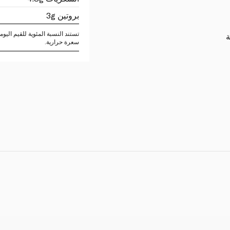
بروتين 3g
ة
سعرة حرارية.