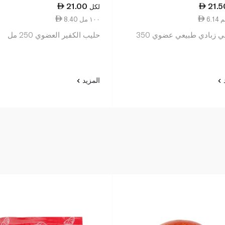
21.00
21.5
لكل
8.40 ١٠٠ مل
يو فالي زبادي طبيعي عضوي 350
حليب الكفير العضوي 250 مل
د
المزيد