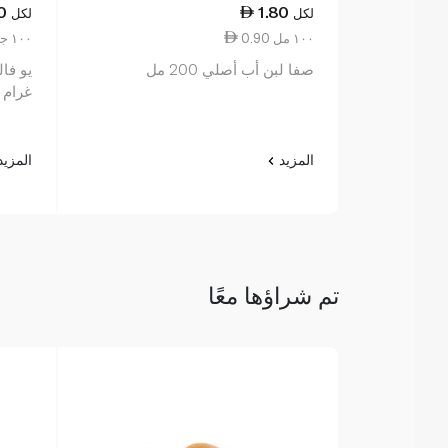
0
1.80
لكل
لكل
0.90 ١٠٠ مل
6.14 ١٠٠ جم
صفا لبن أب أصلي 200 مل
غرام
المزيد
المزي
تم شراؤها معًا