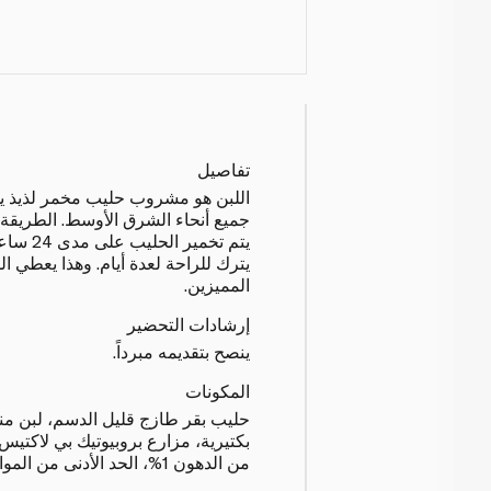
تفاصيل
اللبن هو مشروب حليب مخمر لذيذ ي
جميع أنحاء الشرق الأوسط. الطريقة ا
يتم تخمير
يترك للراحة لعدة أيام. وهذا يعطي 
المميزين.
إرشادات التحضير
ينصح بتقديمه مبرداً.
المكونات
حليب بقر طازج قليل الدسم، لبن من
بكتيرية، مزارع بروبيوتيك بي لاكتيس، 
من الدهون 1%، الحد الأدنى من المواد الصلبة غير الدهنية 8.5%