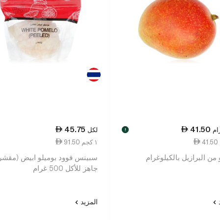
45.75
41.50
ام
لكل
!
91.50 ١ كجم
من البرازيل بالكيلوغرام
سبينس فوود بوميلو ابيض (مقشر
جاهز للأكل 500 غرام
د
المزيد