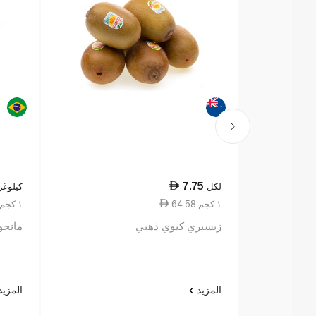
7.75
لكل
كيلوغر
64.58 ١ كجم
41.50 ١ كجم
زيسبري كيوي ذهبي
مانجو 
المزيد
المزي