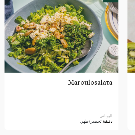
Maroulosalata
اليوناني
دقيقة
تحضير/طهي