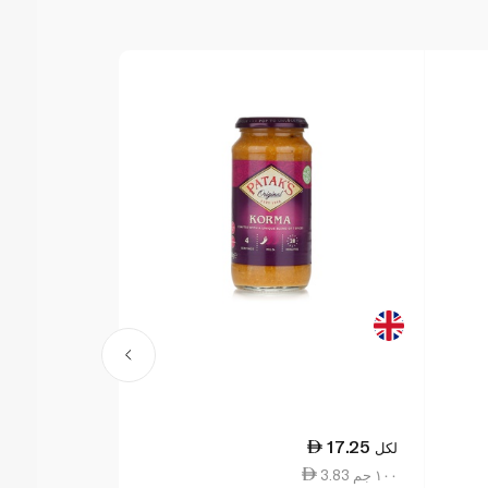
19.00
17.25
لكل
لكل
3.83 ١٠٠ جم
4.52 ١٠٠ جم