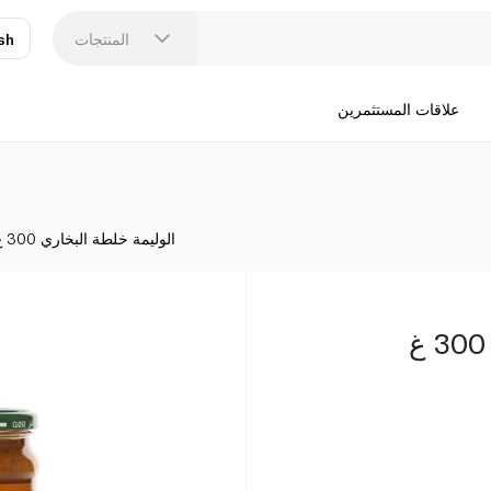
المنتجات
sh
عر
N
علاقات المستثمرين
الوليمة خلطة البخاري 300 غ