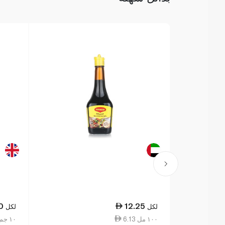
0
12.25
لكل
لكل
6.13 ١٠٠ مل
1.38 ١٠ جم