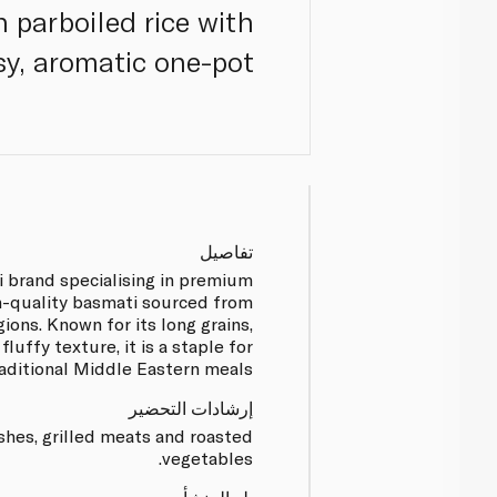
h parboiled rice with
sy, aromatic one-pot.
تفاصيل
i brand specialising in premium
igh-quality basmati sourced from
ions. Known for its long grains,
luffy texture, it is a staple for
raditional Middle Eastern meals.
إرشادات التحضير
ishes, grilled meats and roasted
vegetables.