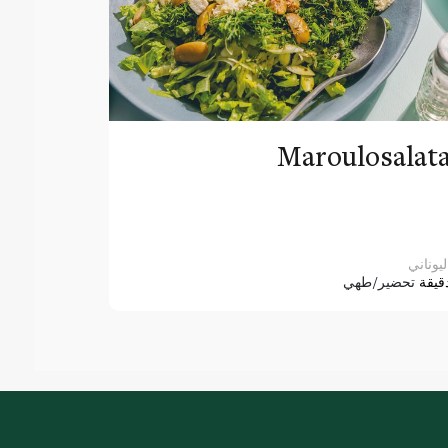
Maroulosalat
ليوناني
قيقة
تحضير/طهي