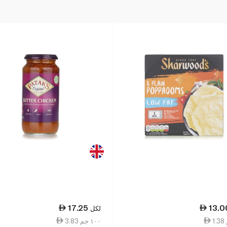
17.25
13.0
لكل
3.83 ١٠٠ جم