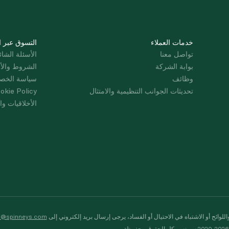
خدمات العملاء
التسوق عبر ا
تواصل معنا
الأسئلة الشائ
بوابة الشركة
الشروط والأ
وظائف
سياسة الخص
تحديثات الجوانب التنظيمية والامتثال
okie Policy
الأخلاقيات وال
لوائح أو الاشتباه في الاحتيال أو الفساد، يرجى إرسال بريد إلكتروني إلى
s@spinneys.com
ظة