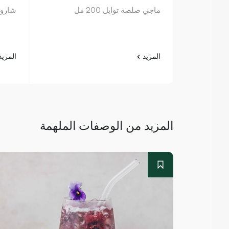
ماجي صلصة توابل 200 مل
شارودز 
المزيد
المزي
المزيد من الوصفات الملهمة