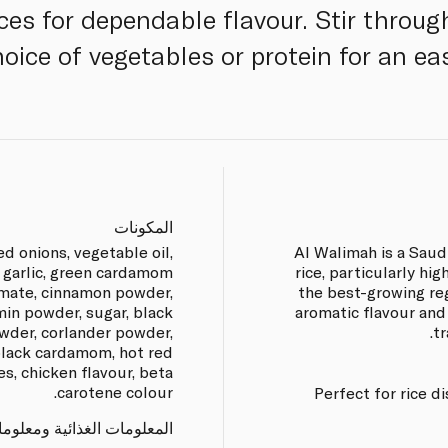
ces for dependable flavour. Stir throug
oice of vegetables or protein for an ea
المكونات
ed onions, vegetable oil,
Al Walimah is a Saud
e, garlic, green cardamom
rice, particularly h
mate, cinnamon powder,
the best-growing reg
in powder, sugar, black
aromatic flavour and f
wder, corlander powder,
t
black cardamom, hot red
es, chicken flavour, beta
carotene colour.
Perfect for rice d
المعلومات الغذائية ومعلوم