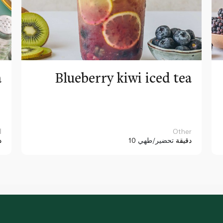
a
Blueberry kiwi iced tea
Other
ا
10 دقيقة
تحضير/طهي
د