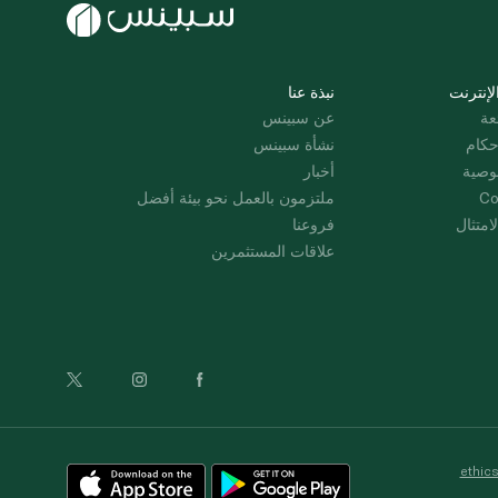
لإنترنت
نبذة عنا
عة
عن سبينس
حكام
نشأة سبينس
وصية
أخبار
Co
ملتزمون بالعمل نحو بيئة أفضل
امتثال
فروعنا
علاقات المستثمرين
ethic