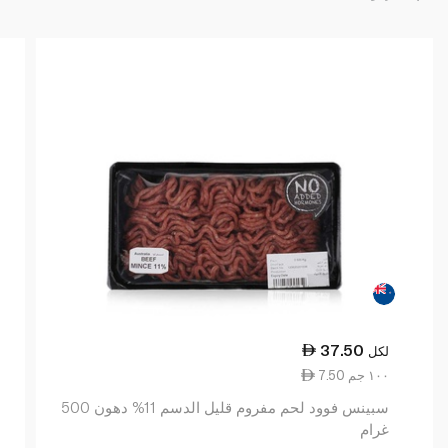
37.50
لكل
7.50 ١٠٠ جم
سبينس فوود لحم مفروم قليل الدسم 11% دهون 500
غرام