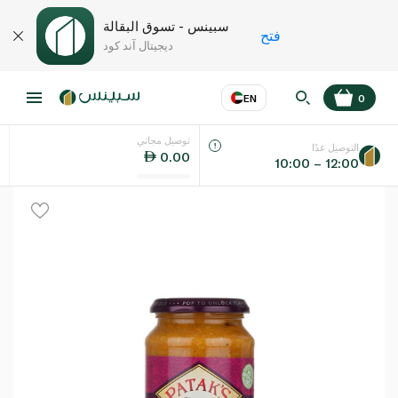
سبينس - تسوق البقالة
فتح
ديجيتال آند كود
EN
0
توصيل مجاني
عر
EN
اللغة
التوصيل غدًا
0.00
10:00 – 12:00
UAE
KSA