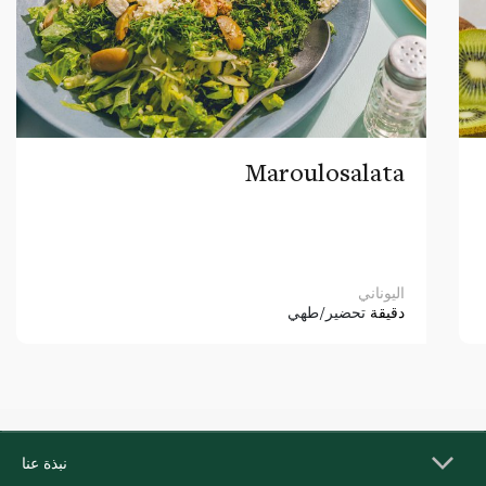
Maroulosalata
اليوناني
دقيقة
تحضير/طهي
نبذة عنا