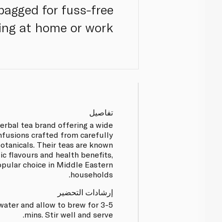
 bagged for fuss-free
ing at home or work.
تفاصيل
herbal tea brand offering a wide
infusions crafted from carefully
otanicals. Their teas are known
ic flavours and health benefits,
pular choice in Middle Eastern
households.
إرشادات التحضير
water and allow to brew for 3-5
mins. Stir well and serve.