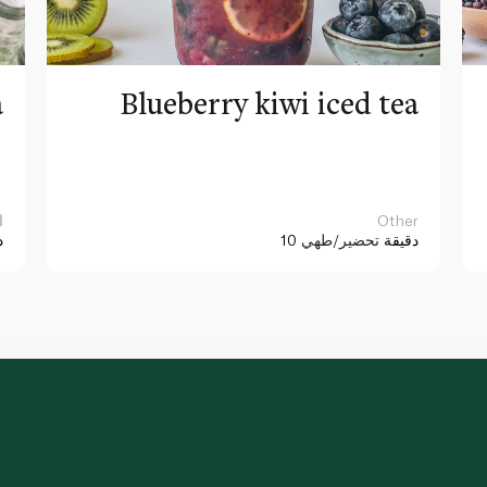
a
Blueberry kiwi iced tea
Other
ا
10 دقيقة
تحضير/طهي
د