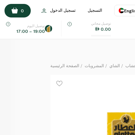
العطار بابونج ويانسون 1.5 غ × 20 كيس شاي
التسجيل
تسجيل الدخول
0
Engli
لكل
توصيل مجاني
اللغة
E
توصيل اليوم
0.00
17:00 – 19:00
UAE
KSA
أعشاب
الشاي
المشروبات
الصفحة الرئيسية