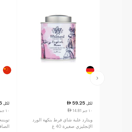
5
59.25
لكل
لكل
14.81 ١٠ جم
18.13 ١٠ جم
ويتارد علبة شاي فرط بنكهة الورد
توينن
الإنجليزي صغيرة 40 غ
الصافي 20