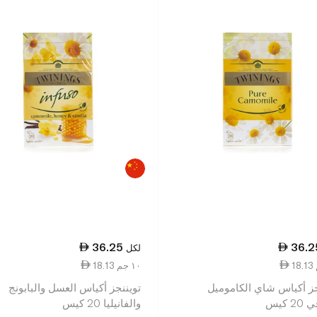
36.25
36.2
لكل
18.13 ١٠ جم
جز أكياس شاي الكاموميل
تويننجز أكياس العسل والبابونج
 كيس
والفانيليا 20 كيس