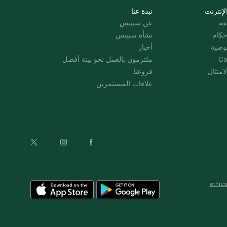
لإنترنت
نبذة عنا
عة
عن سبينس
حكام
نشأة سبينس
وصية
أخبار
Co
ملتزمون بالعمل نحو بيئة أفضل
امتثال
فروعنا
علاقات المستثمرين
ethic