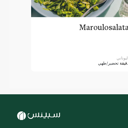
Maroulosalat
ليوناني
قيقة
تحضير/طهي