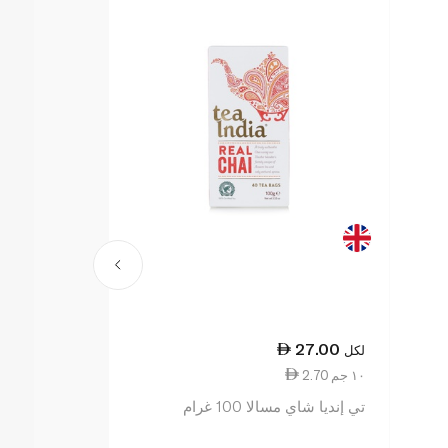
36.25
27.00
لكل
لكل
2.70 ١٠ جم
9.06 ١٠ جم
تي إنديا شاي مسالا 100 غرام
كيس 40 غرام