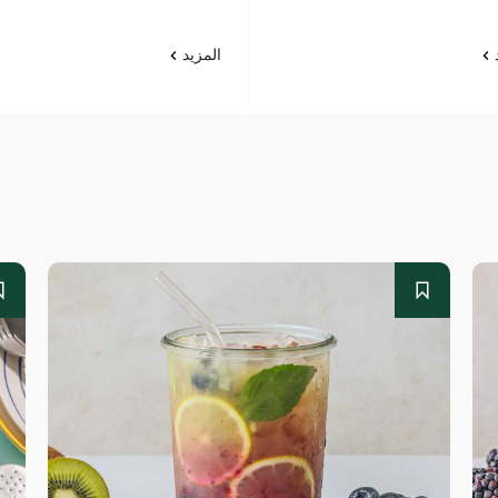
د
المزيد