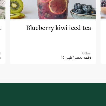
a
Blueberry kiwi iced tea
Other
ا
10 دقيقة
تحضير/طهي
د