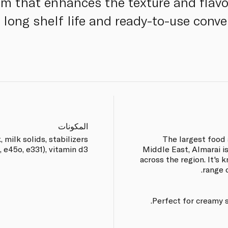
eam that enhances the texture and flavo
s long shelf life and ready-to-use conve
المكونات
 milk solids, stabilizers
The largest food
, e45o, e331), vitamin d3.
Middle East, Almarai 
across the region. It's 
range 
Perfect for creamy s