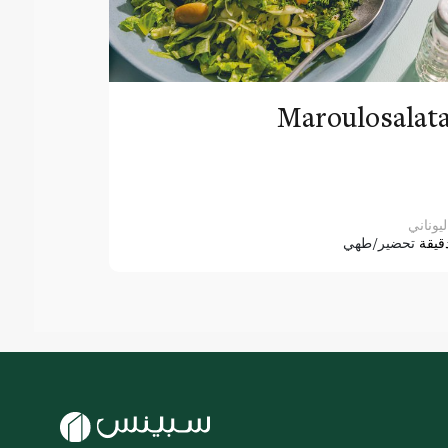
Maroulosalat
ليوناني
قيقة
تحضير/طهي