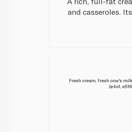
A rich, full-fat cr
and casseroles. It
Fresh cream, fresh cow's milk,
(e4o1, e516