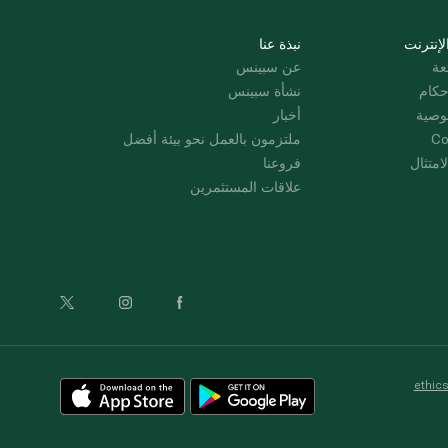
لإنترنت
نبذة عنا
عة
عن سبينس
حكام
نشأة سبينس
وصية
أخبار
Co
ملتزمون بالعمل نحو بيئة أفضل
امتثال
فروعنا
علاقات المستثمرين
ethic