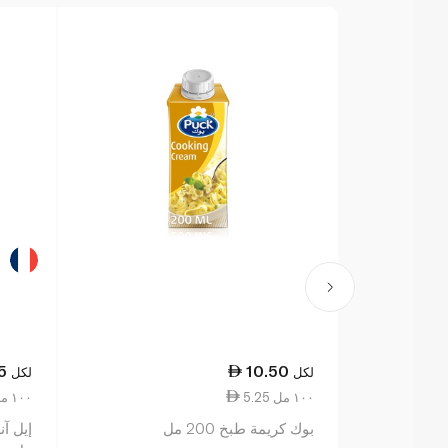
5
10.50
لكل
لكل
5.25 ١٠٠ مل
7.38 ١٠٠ مل
بوك كريمة طبخ 200 مل