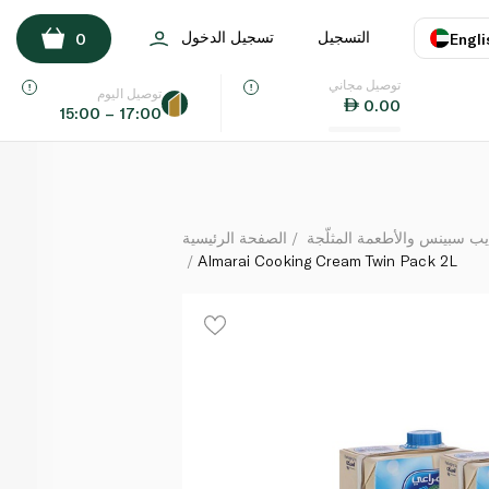
Almarai Cooking Cream Twin Pack 2L
التسجيل
تسجيل الدخول
0
Engli
لكل
توصيل مجاني
اللغة
E
توصيل اليوم
0.00
15:00 – 17:00
UAE
KSA
يب سبينس والأطعمة المثلّجة
الصفحة الرئيسية
Almarai Cooking Cream Twin Pack 2L