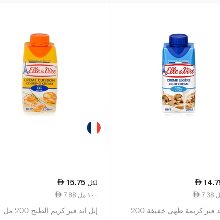
15.75
14.7
لكل
7.88 ١٠٠ مل
إيل آند فير كريمة طهي خفيفة 200
إيل اند فير كريم الطبخ 200 مل