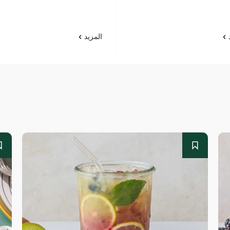
د
المزيد