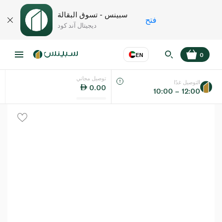
سبينس - تسوق البقالة
فتح
ديجيتال آند كود
EN
0
توصيل مجاني
عر
EN
اللغة
التوصيل غدًا
0.00
10:00 – 12:00
UAE
KSA