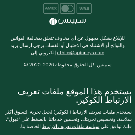
للإبلاغ بشكل مجهول عن أي مخاوف تتعلق بمخالفة القوانين
واللوائح أو الاشتباه في الاحتيال أو الفساد، يرجى إرسال بريد
ethics@spinneys.com
إلكتروني إلى
© 2020-2026 سبينس. كل الحقوق محفوظة
يستخدم هذا الموقع ملفات تعريف
الارتباط الكوكيز.
نستخدم ملفات تعريف الارتباط (الكوكيز) لجعل تجربة التسوق أكثر
سلاسة، وتخصيص تجربتك، وتحسين خدماتنا. بالضغط على "قبول"،
فإنك توافق على
سياسة ملفات تعريف الارتباط
الخاصة بنا.