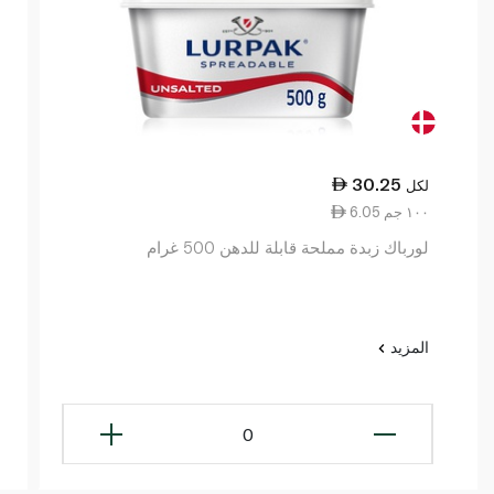
30.25
لكل
6.05 ١٠٠ جم
لورباك زبدة مملحة قابلة للدهن 500 غرام
المزيد
0