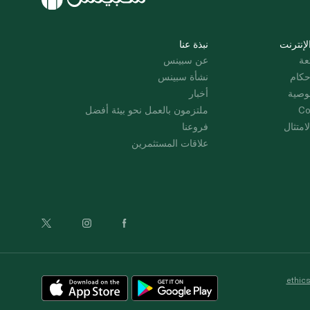
لإنترنت
نبذة عنا
عة
عن سبينس
حكام
نشأة سبينس
وصية
أخبار
Co
ملتزمون بالعمل نحو بيئة أفضل
امتثال
فروعنا
علاقات المستثمرين
ethic