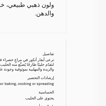
ولون ذهبي طبيعي، خالي
والدهن.
تفاصيل
ترعى أبقار أنكور في مراعٍ خضراء في
لتقدّم حليبًا طازجًا يُصنَّع منه الحل
والزبدة والمهلبية بموثوقية وجودة عال
إرشادات التحضير
or baking, cooking or spreading.
الحساسية
يحتوي على الحليب