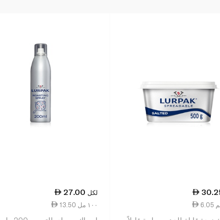
27.00
30.2
لكل
13.50 ١٠٠ مل