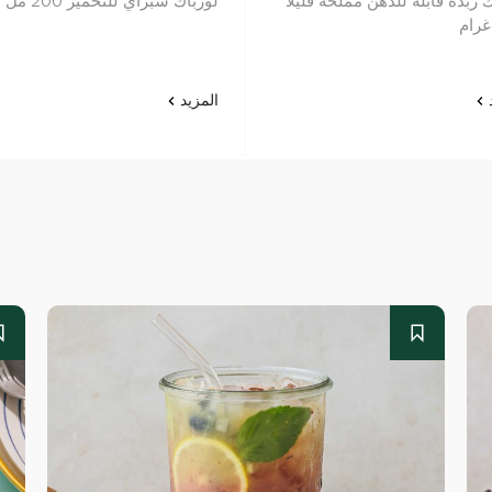
 زبدة قابلة للدهن مملحة قليلاً
لورباك سبراي للتحمير 200 مل
د
المزيد