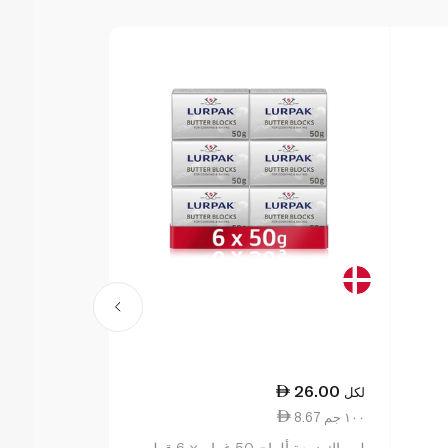
16.25
26.00
لكل
لكل
8.67 ١٠٠ جم
6.50 ١٠٠ جم