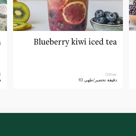
a
Blueberry kiwi iced tea
Other
ا
10 دقيقة
تحضير/طهي
د