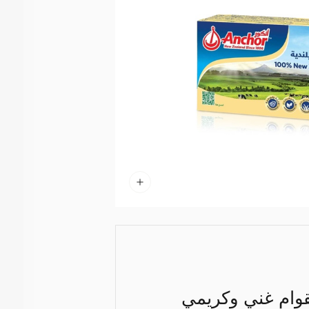
يمة نيوزيلندية نقية ١٠٠٪، تتميز بقوام غني وكريمي