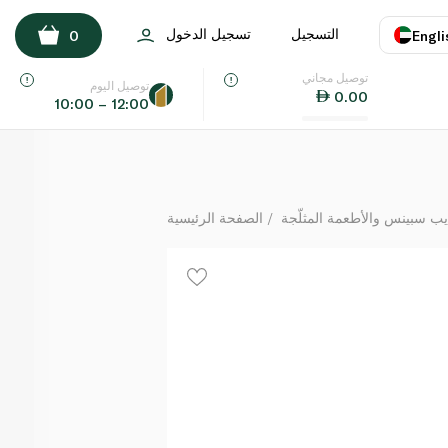
أنكور زبدة غير مملحة 180 غ
التسجيل
تسجيل الدخول
0
Engli
لكل
توصيل مجاني
اللغة
E
توصيل اليوم
0.00
10:00 – 12:00
UAE
KSA
يب سبينس والأطعمة المثلّجة
الصفحة الرئيسية