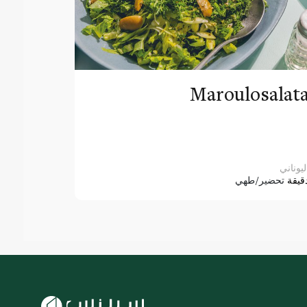
Maroulosalat
ليوناني
قيقة
تحضير/طهي