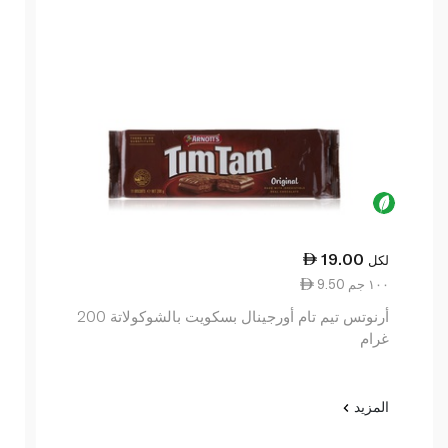
19.00
لكل
9.50 ١٠٠ جم
أرنوتس تيم تام أورجينال بسكويت بالشوكولاتة 200
غرام
المزيد