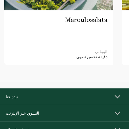
Maroulosalata
اليوناني
دقيقة
تحضير/طهي
نبذة عنا
التسوق عبر الإنترنت