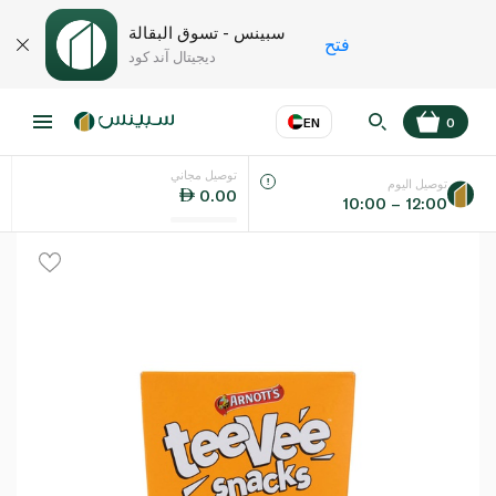
سبينس - تسوق البقالة
فتح
ديجيتال آند كود
EN
0
توصيل مجاني
عر
EN
اللغة
توصيل اليوم
0.00
10:00 – 12:00
UAE
KSA