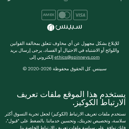
للإبلاغ بشكل مجهول عن أي مخاوف تتعلق بمخالفة القوانين
واللوائح أو الاشتباه في الاحتيال أو الفساد، يرجى إرسال بريد
ethics@spinneys.com
إلكتروني إلى
© 2020-2026 سبينس. كل الحقوق محفوظة
يستخدم هذا الموقع ملفات تعريف
الارتباط الكوكيز.
نستخدم ملفات تعريف الارتباط (الكوكيز) لجعل تجربة التسوق أكثر
سلاسة، وتخصيص تجربتك، وتحسين خدماتنا. بالضغط على "قبول"،
فإنك توافق على
سياسة ملفات تعريف الارتباط
الخاصة بنا.