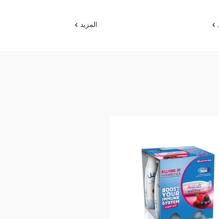
د
المزيد