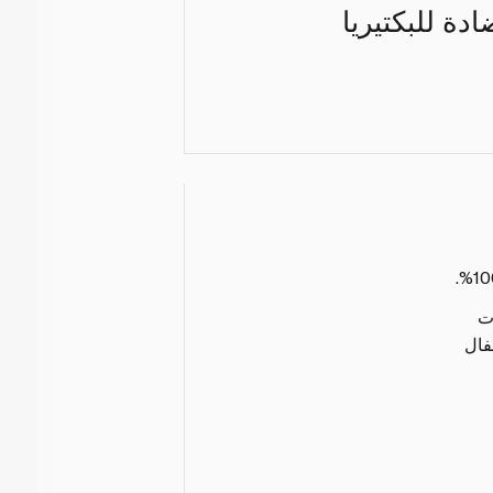
ة للبكتيريا
ت
فال