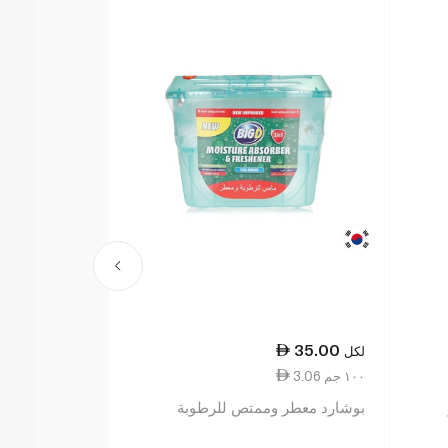
36.75
35.00
لكل
لكل
3.06 ١٠٠ جم
13.66 ١٠٠ مل
بوشارد معطر وممتص للرطوبة
جليد بخاخ معط
كتان 269 مل