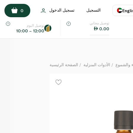
ناو زيت عشب الليمون العطري 30 مل
التسجيل
تسجيل الدخول
0
Engli
لكل
توصيل مجاني
اللغة
E
توصيل اليوم
0.00
10:00 – 12:00
UAE
KSA
ء والشموع
الأدوات المنزلية
الصفحة الرئيسية