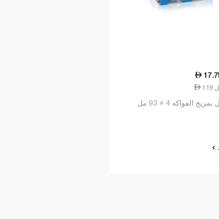
17.7
مزيج الفواكه 4 × 93 مل
د