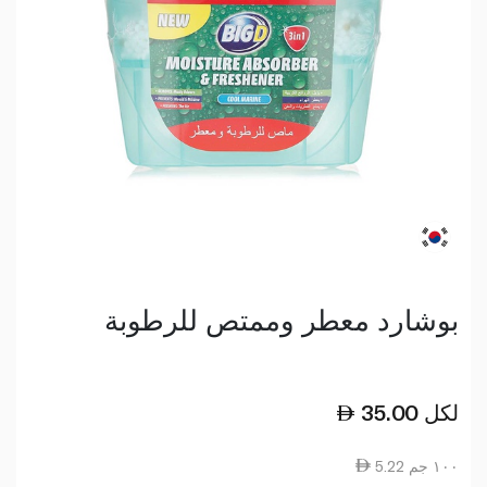
بوشارد معطر وممتص للرطوبة
لكل
35.00
5.22 ١٠٠ جم