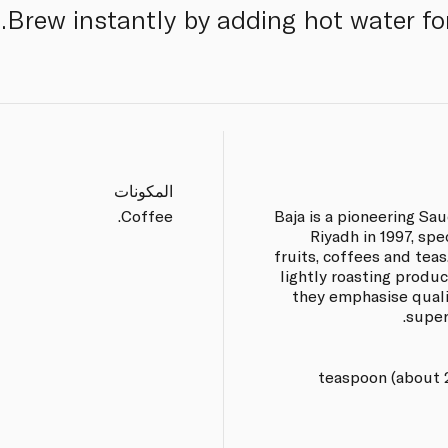
Brew instantly by adding hot water for
المكونات
Coffee.
Baja is a pioneering S
Riyadh in 1997, spe
fruits, coffees and tea
lightly roasting produ
they emphasise qualit
super
?1 teaspoon (about