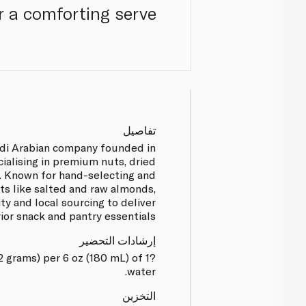
 a comforting serve.
تفاصيل
audi Arabian company founded in
cialising in premium nuts, dried
s. Known for hand-selecting and
cts like salted and raw almonds,
y and local sourcing to deliver
ior snack and pantry essentials.
إرشادات التحضير
 2 grams) per 6 oz (180 mL) of
water.
التخزين