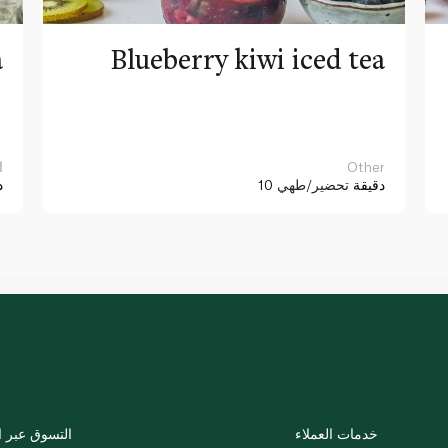
a
Blueberry kiwi iced tea
Other
ا
10 دقيقة
تحضير/طهي
د
خدمات العملاء
التسوق عبر ا