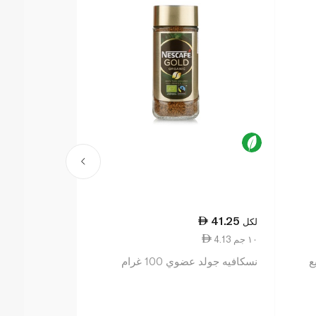
3.50
41.25
لكل
لكل
4.13 ١٠ جم
1.75 ١٠ جم
يع
نسكافيه جولد عضوي 100 غرام
نسكافيه ماي كاب 20