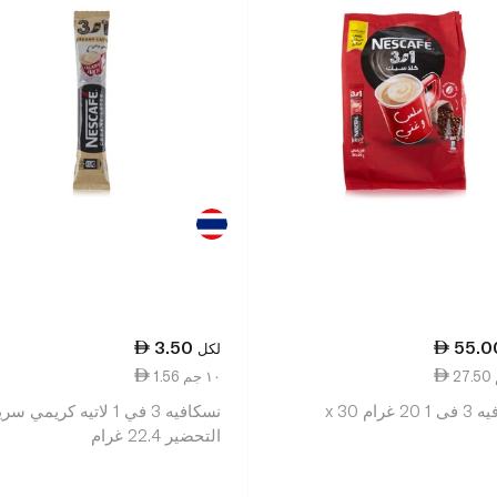
3.50
55.0
لكل
1.56 ١٠ جم
 غرام x 30
نسكافيه 3 في 1 لاتيه كريمي سر
التحضير 22.4 غرام