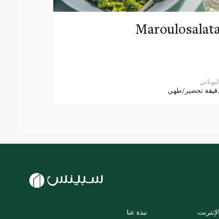
Maroulosalat
ليوناني
قيقة
تحضير/طهي
لإنترنت
نبذة عنا