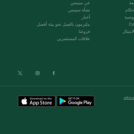
عة
عن سبينس
حكام
نشأة سبينس
وصية
أخبار
Co
ملتزمون بالعمل نحو بيئة أفضل
امتثال
فروعنا
علاقات المستثمرين
ethic