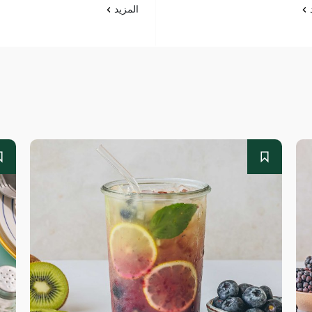
د
المزيد