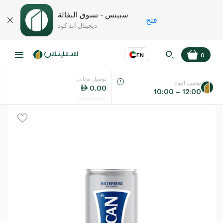
سبينس - تسوق البقالة
فتح
ديجيتال آند كود
EN
0
توصيل مجاني
عر
EN
اللغة
توصيل اليوم
0.00
10:00 – 12:00
UAE
KSA