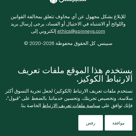
للإبلاغ بشكل مجهول عن أي مخاوف تتعلق بمخالفة القوانين
واللوائح أو الاشتباه في الاحتيال أو الفساد، يرجى إرسال بريد
ethics@spinneys.com
إلكتروني إلى
© 2020-2026 سبينس. كل الحقوق محفوظة
يستخدم هذا الموقع ملفات تعريف
الارتباط الكوكيز.
نستخدم ملفات تعريف الارتباط (الكوكيز) لجعل تجربة التسوق أكثر
سلاسة، وتخصيص تجربتك، وتحسين خدماتنا. بالضغط على "قبول"،
فإنك توافق على
سياسة ملفات تعريف الارتباط
الخاصة بنا.
موافقة
رفض