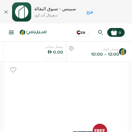
سبينس - تسوق البقالة
فتح
ديجيتال آند كود
EN
0
توصيل مجاني
عر
EN
اللغة
توصيل اليوم
0.00
10:00 – 12:00
UAE
KSA