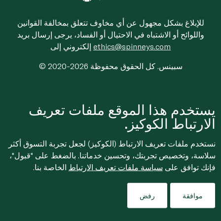
للإبلاغ بشكل مجهول عن أي مخاوف تتعلق بمخالفة القوانين
واللوائح أو الاشتباه في الاحتيال أو الفساد، يرجى إرسال بريد
ethics@spinneys.com
إلكتروني إلى
© 2020-2026 سبينس. كل الحقوق محفوظة
يستخدم هذا الموقع ملفات تعريف
الارتباط الكوكيز.
نستخدم ملفات تعريف الارتباط (الكوكيز) لجعل تجربة التسوق أكثر
سلاسة، وتخصيص تجربتك، وتحسين خدماتنا. بالضغط على "قبول"،
فإنك توافق على
سياسة ملفات تعريف الارتباط
الخاصة بنا.
موافقة
رفض